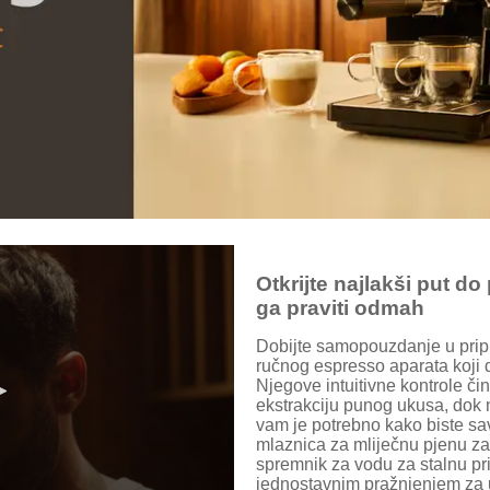
Otkrijte najlakši put d
ga praviti odmah
Dobijte samopouzdanje u prip
ručnog espresso aparata koji da
Njegove intuitivne kontrole č
ekstrakciju punog ukusa, dok n
vam je potrebno kako biste sa
mlaznica za mliječnu pjenu za
spremnik za vodu za stalnu prip
jednostavnim pražnjenjem za u