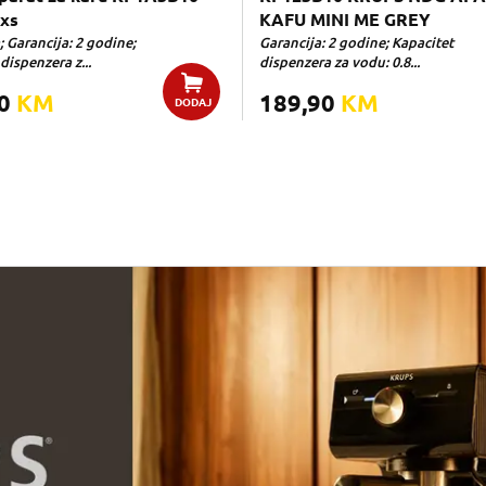
 xs
KAFU MINI ME GREY
; Garancija: 2 godine;
Garancija: 2 godine; Kapacitet
dispenzera z...
dispenzera za vodu: 0.8...
00
KM
189,90
KM
DODAJ