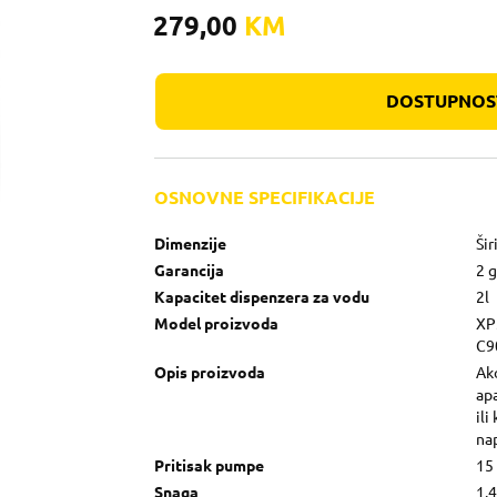
279,00
KM
DOSTUPNOST
OSNOVNE SPECIFIKACIJE
Dimenzije
Šir
Garancija
2 
Kapacitet dispenzera za vodu
2l
Model proizvoda
XP
C9
Opis proizvoda
Ako
apa
ili
nap
Pritisak pumpe
15
Snaga
1.