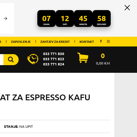
07
12
45
57
DANA
SATI
MINUTA
SEKUNDI
R
ZAPOSLENJE
ZAHTJEV ZA KREDIT
KONTAKT
033 771 830
0
033 771 823
0,00
KM
033 771 824
AT ZA ESPRESSO KAFU
STANJE:
NA UPIT