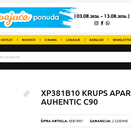
 OUTLET
NOVOSTI
O NAMA
LOKACIJE
KATALOZI
NEWSLETTE
XP381B10 KRUPS APAR
AUHENTIC C90
ŠIFRA ARTIKLA:
SEB7897
GARANCIJA:
2 GODINE