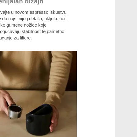
nijalan dizajn
ivajte u novom espresso iskustvu
 do najsitnijeg detalja, uključujući i
like gumene nožice koje
ogućavaju stabilnost te pametno
aganje za filtere.