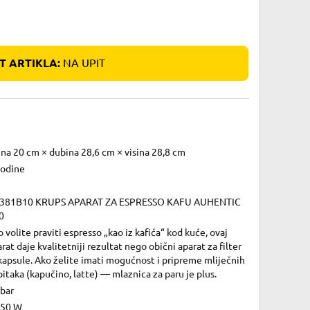
 ARTIKLA:
NA UPIT
ina 20 cm × dubina 28,6 cm × visina 28,8 cm
godine
381B10 KRUPS APARAT ZA ESPRESSO KAFU AUHENTIC
0
 volite praviti espresso „kao iz kafića“ kod kuće, ovaj
rat daje kvalitetniji rezultat nego obični aparat za filter
 kapsule. Ako želite imati mogućnost i pripreme mliječnih
itaka (kapučino, latte) — mlaznica za paru je plus.
 bar
450 W