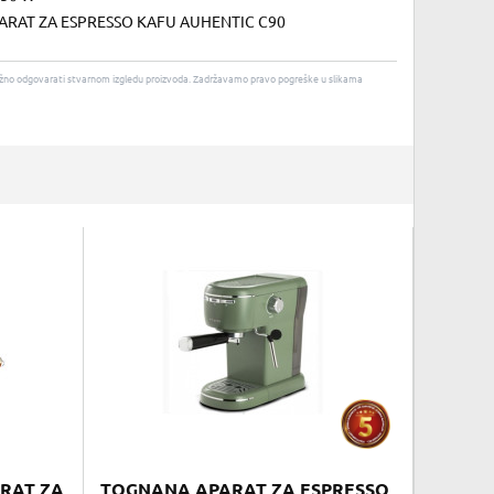
ARAT ZA ESPRESSO KAFU AUHENTIC C90
u nužno odgovarati stvarnom izgledu proizvoda. Zadržavamo pravo pogreške u slikama
ARAT ZA
TOGNANA APARAT ZA ESPRESSO