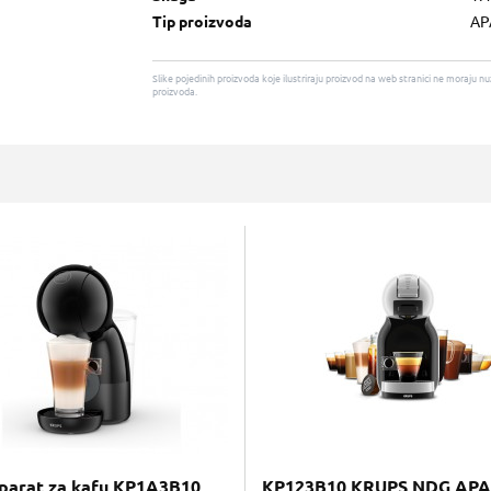
Tip proizvoda
AP
Slike pojedinih proizvoda koje ilustriraju proizvod na web stranici ne moraj
proizvoda.
parat za kafu KP1A3B10
KP123B10 KRUPS NDG AP