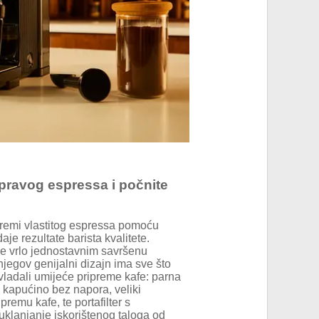
o pravog espressa i počnite
remi vlastitog espressa pomoću
je rezultate barista kvalitete.
ine vrlo jednostavnim savršenu
jegov genijalni dizajn ima sve što
vladali umijeće pripreme kafe: parna
 kapućino bez napora, veliki
remu kafe, te portafilter s
klanjanje iskorištenog taloga od