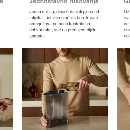
sa
Jednostavno rukovanje
Ge
Jedna šoljica, dvije šoljice ili pjena od
Už
mlijeka—intuitivni ručni izbornik vam
sve
omogućava potpuno kontrolu na
ve
dohvat ruke, sve na prednjem dijelu
om
aparata.
odl