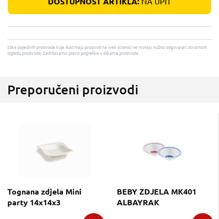
DOSTUPNOST ARTIKLA:
NA UPIT
Slike pojedinih proizvoda koje ilustriraju proizvod na web stranici ne moraju nužno odgovarati stvarnom
izgledu proizvoda. Zadržavamo pravo pogreške u slikama proizvoda.
Preporučeni proizvodi
Tognana zdjela Mini
BEBY ZDJELA MK401
party 14x14x3
ALBAYRAK