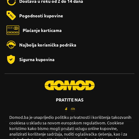
Dostava u roku od 2 do 14 dana
Pogodnosti kupovine
Plaćanje karticama
Najbolja korisnička podrška
Sigurna kupovina
PRATITE NAS
Domod.ba je unaprijedio politiku privatnosti i korištenja takozvanih
cookiesa u skladu sa novom europskom regulativom. Cookiese
koristimo kako bismo mogli pružati uslugu online kupovine,
Copyright © 2026. DOMOD.
analizirati korištenje sadržaja, nuditi oglašivačka rješenja, kao i za
Uslovi korištenja
.