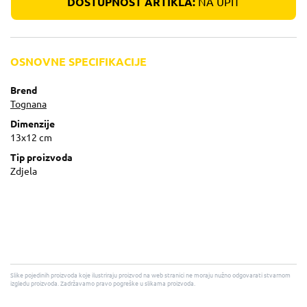
DOSTUPNOST ARTIKLA:
NA UPIT
OSNOVNE SPECIFIKACIJE
Brend
Tognana
Dimenzije
13x12 cm
Tip proizvoda
Zdjela
Slike pojedinih proizvoda koje ilustriraju proizvod na web stranici ne moraju nužno odgovarati stvarnom
izgledu proizvoda. Zadržavamo pravo pogreške u slikama proizvoda.