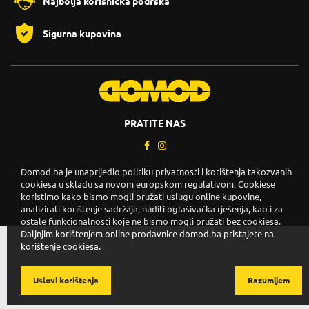
Najbolja korisnička podrška
Sigurna kupovina
PRATITE NAS
Domod.ba je unaprijedio politiku privatnosti i korištenja takozvanih
cookiesa u skladu sa novom europskom regulativom. Cookiese
Copyright © 2026. DOMOD.
koristimo kako bismo mogli pružati uslugu online kupovine,
Uslovi korištenja
.
analizirati korištenje sadržaja, nuditi oglašivačka rješenja, kao i za
ostale funkcionalnosti koje ne bismo mogli pružati bez cookiesa.
Daljnjim korištenjem online prodavnice domod.ba pristajete na
korištenje cookiesa.
Uslovi korištenja
Razumijem