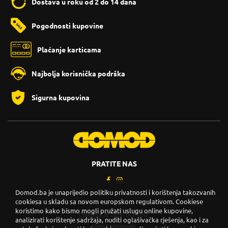
Dostava u roku od 2 do 14 dana
Pogodnosti kupovine
Plaćanje karticama
Najbolja korisnička podrška
Sigurna kupovina
PRATITE NAS
Domod.ba je unaprijedio politiku privatnosti i korištenja takozvanih
cookiesa u skladu sa novom europskom regulativom. Cookiese
koristimo kako bismo mogli pružati uslugu online kupovine,
Copyright © 2026. DOMOD.
analizirati korištenje sadržaja, nuditi oglašivačka rješenja, kao i za
Uslovi korištenja
.