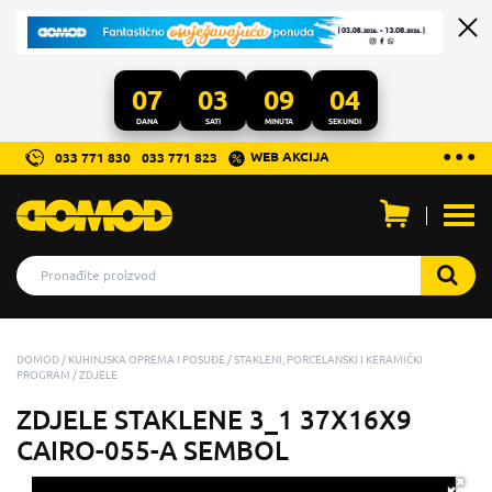
07
03
09
03
DANA
SATI
MINUTA
SEKUNDI
...
● ● ●
WEB AKCIJA
033 771 830
033 771 823
Otvo
men
DOMOD
KUHINJSKA OPREMA I POSUĐE
STAKLENI, PORCELANSKI I KERAMIČKI
PROGRAM
ZDJELE
ZDJELE STAKLENE 3_1 37X16X9
CAIRO-055-A SEMBOL