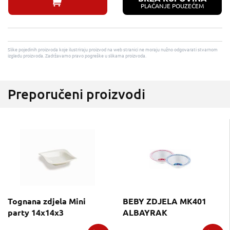
PLAĆANJE POUZEĆEM
Slike pojedinih proizvoda koje ilustriraju proizvod na web stranici ne moraju nužno odgovarati stvarnom
izgledu proizvoda. Zadržavamo pravo pogreške u slikama proizvoda.
Preporučeni proizvodi
Tognana zdjela Mini
BEBY ZDJELA MK401
party 14x14x3
ALBAYRAK