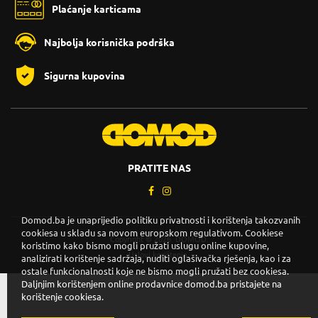
Plaćanje karticama
Najbolja korisnička podrška
Sigurna kupovina
PRATITE NAS
Domod.ba je unaprijedio politiku privatnosti i korištenja takozvanih
cookiesa u skladu sa novom europskom regulativom. Cookiese
Copyright © 2026. DOMOD.
koristimo kako bismo mogli pružati uslugu online kupovine,
Uslovi korištenja
.
analizirati korištenje sadržaja, nuditi oglašivačka rješenja, kao i za
ostale funkcionalnosti koje ne bismo mogli pružati bez cookiesa.
Daljnjim korištenjem online prodavnice domod.ba pristajete na
korištenje cookiesa.