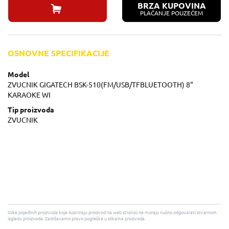
BRZA KUPOVINA
PLAĆANJE POUZEĆEM
OSNOVNE SPECIFIKACIJE
Model
ZVUCNIK GIGATECH BSK-510(FM/USB/TFBLUETOOTH) 8"
KARAOKE WI
Tip proizvoda
ZVUCNIK
Slike pojedinih proizvoda koje ilustriraju proizvod na web stranici ne moraju nužno odgovarati stvarnom
izgledu proizvoda. Zadržavamo pravo pogreške u slikama proizvoda.