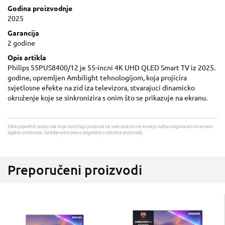
Godina proizvodnje
2025
Garancija
2 godine
Opis artikla
Philips 55PUS8400/12 je 55-incni 4K UHD QLED Smart TV iz 2025.
godine, opremljen Ambilight tehnologijom, koja projicira
svjetlosne efekte na zid iza televizora, stvarajuci dinamicko
okruženje koje se sinkronizira s onim što se prikazuje na ekranu.
Slike pojedinih proizvoda koje ilustriraju proizvod na web stranici ne moraju nužno odgovarati stvarnom
izgledu proizvoda. Zadržavamo pravo pogreške u slikama proizvoda.
Preporučeni proizvodi