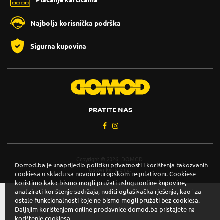
Najbolja korisnička podrška
Sigurna kupovina
PRATITE NAS
Copyright © 2026. DOMOD.
Domod.ba je unaprijedio politiku privatnosti i korištenja takozvanih
Uslovi korištenja
.
cookiesa u skladu sa novom europskom regulativom. Cookiese
koristimo kako bismo mogli pružati uslugu online kupovine,
analizirati korištenje sadržaja, nuditi oglašivačka rješenja, kao i za
ostale funkcionalnosti koje ne bismo mogli pružati bez cookiesa.
Daljnjim korištenjem online prodavnice domod.ba pristajete na
korištenje cookiesa.