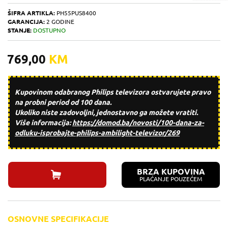
ŠIFRA ARTIKLA:
PH55PUS8400
GARANCIJA:
2 GODINE
STANJE:
DOSTUPNO
769,00
KM
Kupovinom odabranog Philips televizora ostvarujete pravo
na
probni period od 100 dana
.
Ukoliko niste zadovoljni, jednostavno ga možete vratiti.
Više informacija:
https://domod.ba/
novosti/100-dana-za-
odluku-
isprobajte-philips-ambilight-
televizor/269
BRZA KUPOVINA
PLAĆANJE POUZEĆEM
OSNOVNE SPECIFIKACIJE