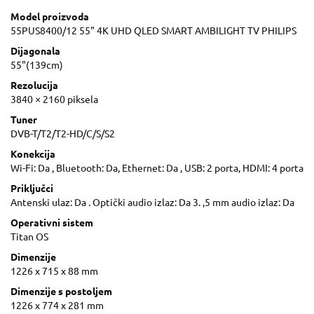
Model proizvoda
55PUS8400/12 55" 4K UHD QLED SMART AMBILIGHT TV PHILIPS
Dijagonala
55"(139cm)
Rezolucija
3840 × 2160 piksela
Tuner
DVB-T/T2/T2-HD/C/S/S2
Konekcija
Wi-Fi: Da , Bluetooth: Da, Ethernet: Da , USB: 2 porta, HDMI: 4 porta
Priključci
Antenski ulaz: Da . Optički audio izlaz: Da 3. ,5 mm audio izlaz: Da
Operativni sistem
Titan OS
Dimenzije
1226 x 715 x 88 mm
Dimenzije s postoljem
1226 x 774 x 281 mm