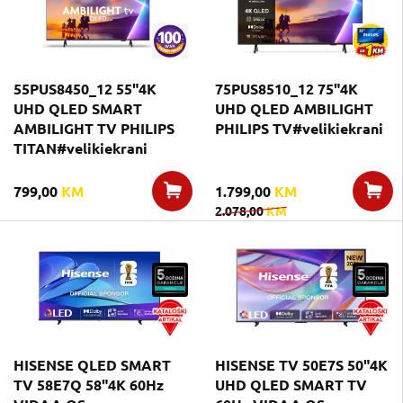
55PUS8450_12 55"4K
75PUS8510_12 75"4K
UHD QLED SMART
UHD QLED AMBILIGHT
AMBILIGHT TV PHILIPS
PHILIPS TV#velikiekrani
TITAN#velikiekrani
799,00
KM
1.799,00
KM
2.078,00
KM
HISENSE QLED SMART
HISENSE TV 50E7S 50"4K
TV 58E7Q 58"4K 60Hz
UHD QLED SMART TV