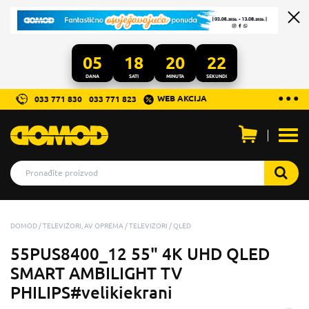
05
18
20
21
DANA
SATI
MINUTA
SEKUNDI
...
● ● ●
WEB AKCIJA
033 771 830
033 771 823
Otvo
men
DOMOD
TELEVIZORI, AV OPREMA
TELEVIZORI
QLED
55PUS8400_12 55" 4K UHD QLED
SMART AMBILIGHT TV
PHILIPS#velikiekrani