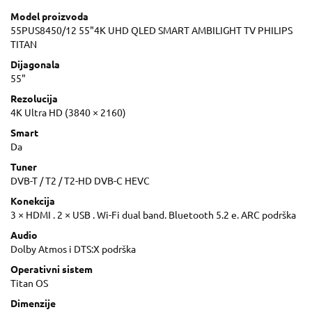
Model proizvoda
55PUS8450/12 55"4K UHD QLED SMART AMBILIGHT TV PHILIPS
TITAN
Dijagonala
55"
Rezolucija
4K Ultra HD (3840 × 2160)
Smart
Da
Tuner
DVB-T / T2 / T2-HD DVB-C HEVC
Konekcija
3 × HDMI . 2 × USB . Wi-Fi dual band. Bluetooth 5.2 e. ARC podrška
Audio
Dolby Atmos i DTS:X podrška
Operativni sistem
Titan OS
Dimenzije