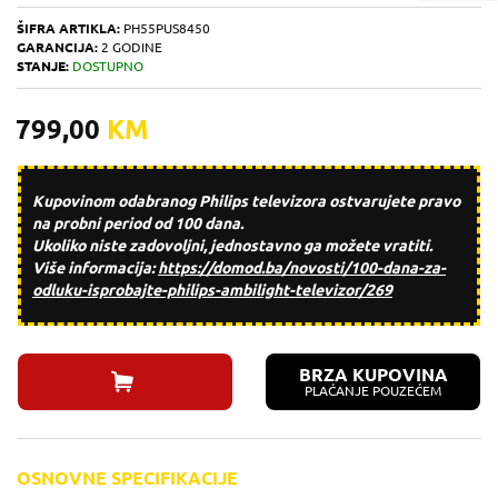
ŠIFRA ARTIKLA:
PH55PUS8450
GARANCIJA:
2 GODINE
STANJE:
DOSTUPNO
799,00
KM
Kupovinom odabranog Philips televizora ostvarujete pravo
na
probni period od 100 dana
.
Ukoliko niste zadovoljni, jednostavno ga možete vratiti.
Više informacija:
https://domod.ba/
novosti/100-dana-za-
odluku-
isprobajte-philips-ambilight-
televizor/269
BRZA KUPOVINA
PLAĆANJE POUZEĆEM
OSNOVNE SPECIFIKACIJE