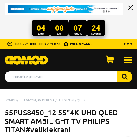
04
08
07
23
DANA
SATI
MINUTA
SEKUNDI
...
● ● ●
WEB AKCIJA
033 771 830
033 771 823
Otvo
men
DOMOD
TELEVIZORI, AV OPREMA
TELEVIZORI
QLED
55PUS8450_12 55"4K UHD QLED
SMART AMBILIGHT TV PHILIPS
TITAN#velikiekrani