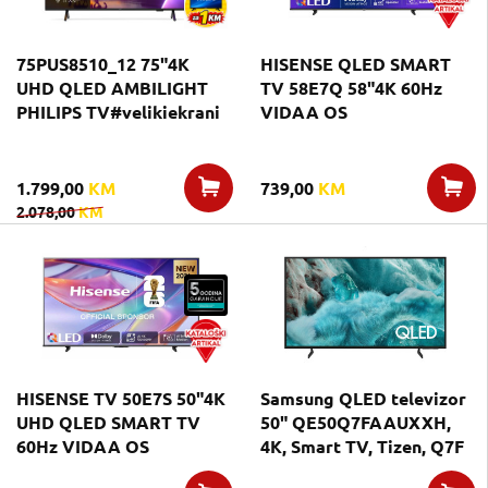
75PUS8510_12 75"4K
HISENSE QLED SMART
UHD QLED AMBILIGHT
TV 58E7Q 58"4K 60Hz
PHILIPS TV#velikiekrani
VIDAA OS
1.799,00
KM
739,00
KM
2.078,00
KM
HISENSE TV 50E7S 50"4K
Samsung QLED televizor
UHD QLED SMART TV
50" QE50Q7FAAUXXH,
60Hz VIDAA OS
4K, Smart TV, Tizen, Q7F