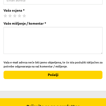
Vaša ocjena *
Vaše mišljenje / komentar *
Vaša e-mail adresa neće biti javno objavljena, te će ista poslužiti isključivo za
potrebe odgovaranja na vaš komentar / mišljenje.
Pošalji