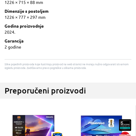
1226 × 715 × 88 mm
Dimenzije s postoljem
1226 × 777 × 297 mm
Godina proizvodnje
2024.
Garancija
2 godine
Slike pojedinih proizvoda koje ilustriraju proizvod na web stranici ne moraju nužno odgovarati stvarnom
izgledu proizvoda. Zadržavamo pravo pogreške u slikama proizvoda.
Preporučeni proizvodi