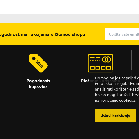
pogodnostima i akcijama u Domod shopu
Domod.ba je unaprijedio 
Pogodnosti
Plaćanje karticama
europskom regulativom. 
kupovine
analizirati korištenje sa
bismo mogli pružati bez
na korištenje cookiesa.
Uslovi korištenja