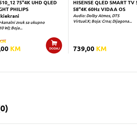
510_12 75"4K UHD QLED
HISENSE QLED SMART TV 
GHT PHILIPS
58"4K 60Hz VIDAA OS
kiekrani
Audio: Dolby Atmos, DTS
Virtual:X; Boja: Crna; Dijagona...
0-kanalni zvuk sa ukupno
10 W); Boja...
KM
,00
KM
739,00
KM
DODAJ
(
0
)