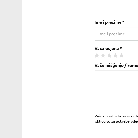
Ime i prezime *
Vaša ocjena *
Vaše mišljenje / kome
Vaša e-mail adresa neće bit
isključivo za potrebe odg