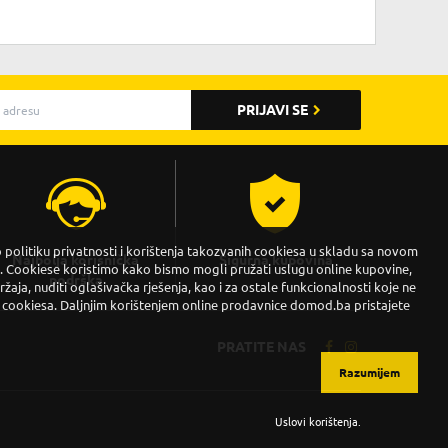
PRIJAVI SE
politiku privatnosti i korištenja takozvanih cookiesa u skladu sa novom
Najbolja korisnička
Sigurna kupovina
Cookiese koristimo kako bismo mogli pružati uslugu online kupovine,
podrška
držaja, nuditi oglašivačka rješenja, kao i za ostale funkcionalnosti koje ne
 cookiesa. Daljnjim korištenjem online prodavnice domod.ba pristajete
PRATITE NAS
Razumijem
Uslovi korištenja
.