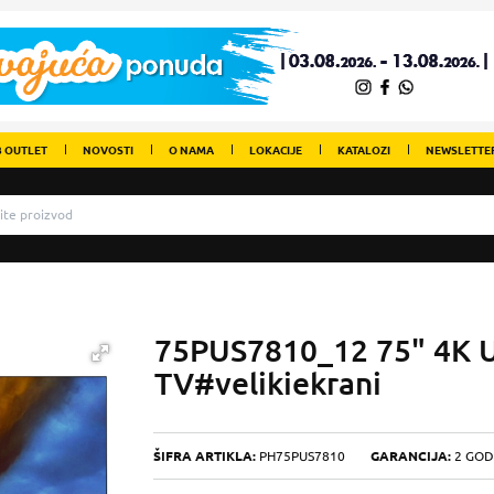
 OUTLET
NOVOSTI
O NAMA
LOKACIJE
KATALOZI
NEWSLETTE
75PUS7810_12 75" 4K 
TV#velikiekrani
ŠIFRA ARTIKLA:
PH75PUS7810
GARANCIJA:
2 GOD