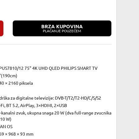
BRZA KUPOVINA
PLAĆANJE POUZEĆEM
PUS7810/12 75" 4K UHD QLED PHILIPS SMART TV
"(190cm)
40 × 2160 piksela
rška za digitalne televizije: DVB-T/T2/T2-HD/C/S/S2
Fi, BT 5.2, AirPlay, 3×HDMI, 2×USB
-kanalni zvuk, ukupna snaga 20 W (dva full-range zvucnika
 10 W)
TAN OS
69 × 968 × 93 mm