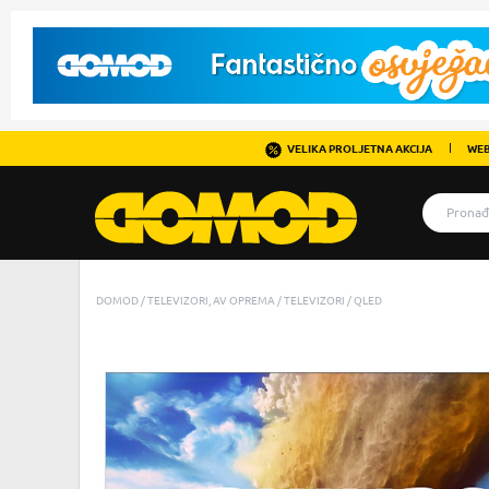
VELIKA PROLJETNA AKCIJA
WEB
DOMOD
TELEVIZORI, AV OPREMA
TELEVIZORI
QLED