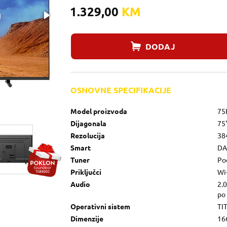
1.329,00
KM
DODAJ
OSNOVNE SPECIFIKACIJE
Model proizvoda
75
Dijagonala
75
Rezolucija
38
Smart
DA
Tuner
Pod
Priključci
Wi-
Audio
2.0
po
Operativni sistem
TI
Dimenzije
16