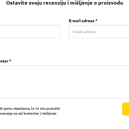
Ostavite svoju recenziju i mišljenje o proizvodu
E-mail adresa *
ntar *
i javno objavljena, te će ista poslužiti
ovaranja na vaš komentar / mišljenje.