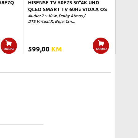
58E7Q
HISENSE TV 50E7S 50"4K UHD
QLED SMART TV 60Hz VIDAA OS
Audio: 2 × 10 W, Dolby Atmos /
DTS Virtual:X; Boja: Crn...
599,00
KM
DODAJ
DODAJ