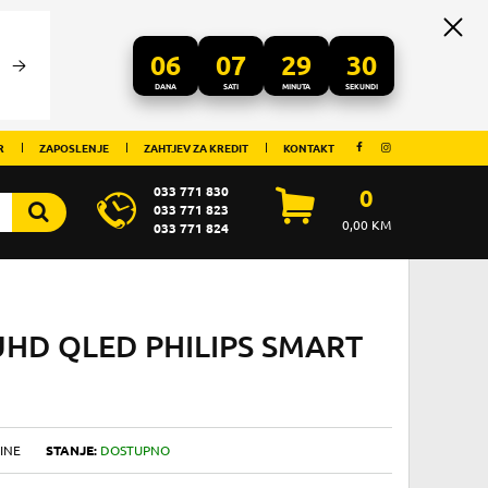
06
07
29
30
DANA
SATI
MINUTA
SEKUNDI
R
ZAPOSLENJE
ZAHTJEV ZA KREDIT
KONTAKT
033 771 830
0
033 771 823
0,00
KM
033 771 824
UHD QLED PHILIPS SMART
INE
STANJE:
DOSTUPNO