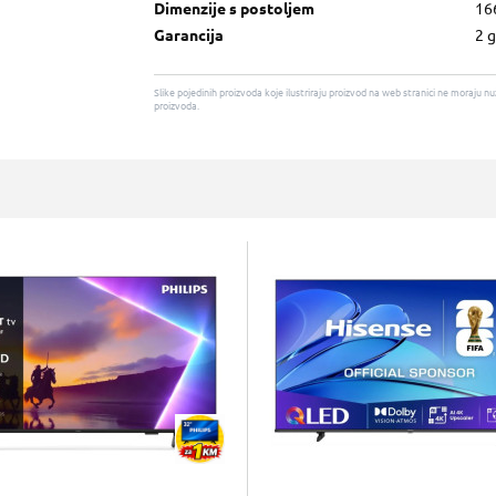
Dimenzije s postoljem
16
Garancija
2 
Slike pojedinih proizvoda koje ilustriraju proizvod na web stranici ne moraj
proizvoda.