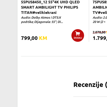
55PUS8450_12 55"4K UHD QLED
75PUS8
SMART AMBILIGHT TV PHILIPS
AMBILI
TITAN#velikiekrani
TV#veli
Audio: Dolby Atmos i DTS:X
Audio: 2.
podrška; Dijagonala: 55"; Di...
20 W (2 × 
2.078,00
799,00
KM
1.799
DODAJ
Recenzije 