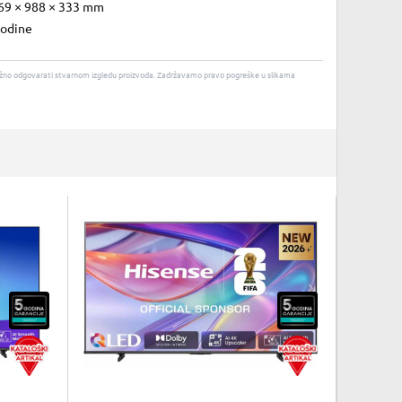
69 × 988 × 333 mm
godine
u nužno odgovarati stvarnom izgledu proizvoda. Zadržavamo pravo pogreške u slikama