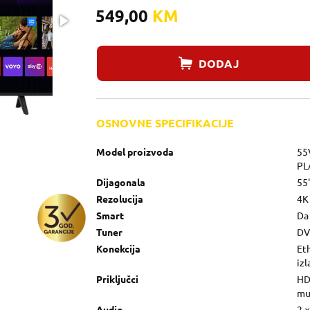
549,00
KM
DODAJ
OSNOVNE SPECIFIKACIJE
Model proizvoda
55
PL
Dijagonala
55
Rezolucija
4K
Smart
Da
Tuner
DVB
Konekcija
Eth
izl
Priključci
HDM
muz