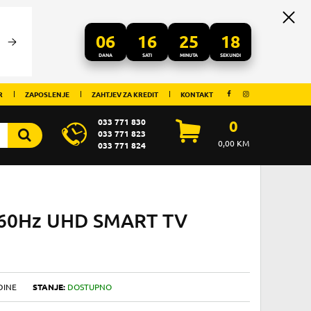
06
16
25
18
DANA
SATI
MINUTA
SEKUNDI
R
ZAPOSLENJE
ZAHTJEV ZA KREDIT
KONTAKT
033 771 830
0
033 771 823
0,00
KM
033 771 824
 60Hz UHD SMART TV
DINE
STANJE:
DOSTUPNO