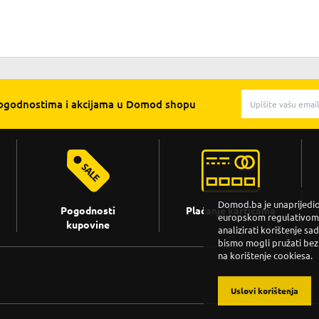
pogodnostima i akcijama u Domod shopu
Domod.ba je unaprijedio 
Pogodnosti
Plaćanje karticama
europskom regulativom. 
kupovine
analizirati korištenje sa
bismo mogli pružati bez
na korištenje cookiesa.
Uslovi korištenja