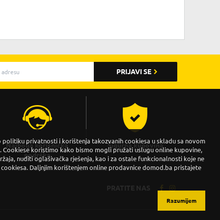
PRIJAVI SE
politiku privatnosti i korištenja takozvanih cookiesa u skladu sa novom
Najbolja korisnička
Sigurna kupovina
Cookiese koristimo kako bismo mogli pružati uslugu online kupovine,
podrška
držaja, nuditi oglašivačka rješenja, kao i za ostale funkcionalnosti koje ne
 cookiesa. Daljnjim korištenjem online prodavnice domod.ba pristajete
PRATITE NAS
Razumijem