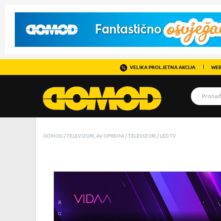
VELIKA PROLJETNA AKCIJA
WEB
DOMOD
TELEVIZORI, AV OPREMA
TELEVIZORI
LED TV