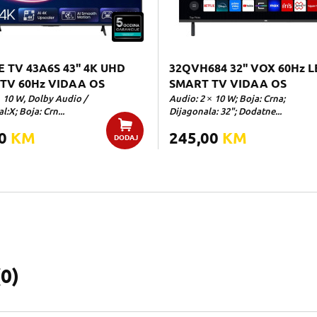
E TV 43A6S 43" 4K UHD
32QVH684 32" VOX 60Hz L
TV 60Hz VIDAA OS
SMART TV VIDAA OS
× 10 W, Dolby Audio /
Audio: 2 × 10 W; Boja: Crna;
l:X; Boja: Crn...
Dijagonala: 32"; Dodatne...
00
KM
245,00
KM
DODAJ
(
0
)