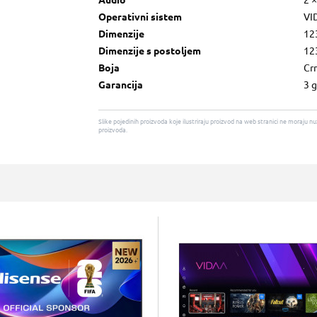
Audio
2 
Operativni sistem
VI
Dimenzije
12
Dimenzije s postoljem
12
Boja
Cr
Garancija
3 
Slike pojedinih proizvoda koje ilustriraju proizvod na web stranici ne moraj
proizvoda.