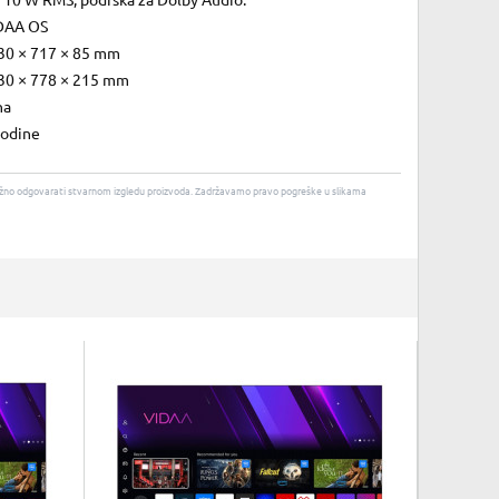
× 10 W RMS, podrška za Dolby Audio.
DAA OS
30 × 717 × 85 mm
30 × 778 × 215 mm
na
godine
u nužno odgovarati stvarnom izgledu proizvoda. Zadržavamo pravo pogreške u slikama