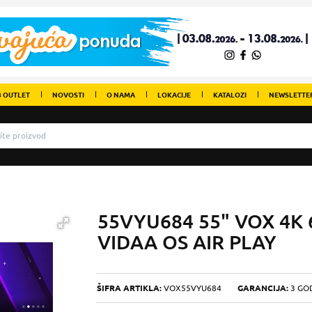
 OUTLET
NOVOSTI
O NAMA
LOKACIJE
KATALOZI
NEWSLETTE
55VYU684 55" VOX 4K
VIDAA OS AIR PLAY
ŠIFRA ARTIKLA:
VOX55VYU684
GARANCIJA:
3 GO