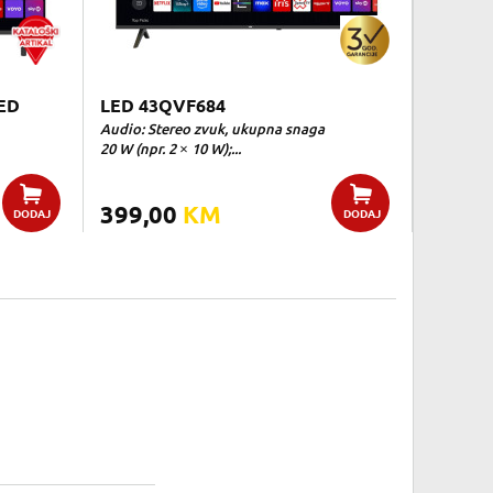
ED
LED 43QVF684
Audio: Stereo zvuk, ukupna snaga
20 W (npr. 2 × 10 W);...
399,00
KM
DODAJ
DODAJ