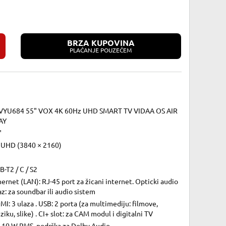
BRZA KUPOVINA
PLAĆANJE POUZEĆEM
VYU684 55" VOX 4K 60Hz UHD SMART TV VIDAA OS AIR
AY
"
 UHD (3840 × 2160)
-T2 / C / S2
ernet (LAN): RJ-45 port za žicani internet. Opticki audio
az: za soundbar ili audio sistem
I: 3 ulaza . USB: 2 porta (za multimediju: filmove,
iku, slike) . CI+ slot: za CAM modul i digitalni TV