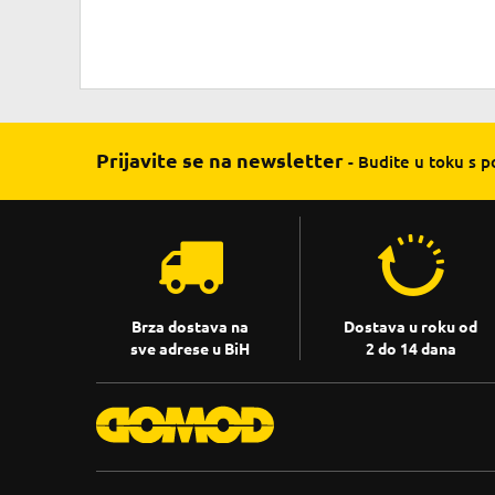
Prijavite se na newsletter
- Budite u toku s 
Brza dostava na
Dostava u roku od
sve adrese u BiH
2 do 14 dana