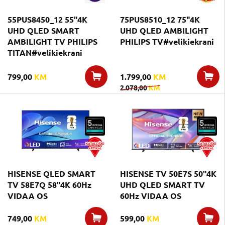
55PUS8450_12 55"4K
75PUS8510_12 75"4K
UHD QLED SMART
UHD QLED AMBILIGHT
AMBILIGHT TV PHILIPS
PHILIPS TV#velikiekrani
TITAN#velikiekrani
799,00
KM
1.799,00
KM
2.078,00
KM
HISENSE QLED SMART
HISENSE TV 50E7S 50"4K
TV 58E7Q 58"4K 60Hz
UHD QLED SMART TV
VIDAA OS
60Hz VIDAA OS
749,00
KM
599,00
KM