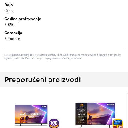
Boja
Crna
Godina proizvodnje
2025.
Garancija
2 godine
Slike pojedinih proizvoda koje ilustriraju proizvod na web stranici ne moraju nužno odgovarati stvarnom
izgledu proizvoda. Zadržavamo pravo pogreške u slikama proizvoda.
Preporučeni proizvodi