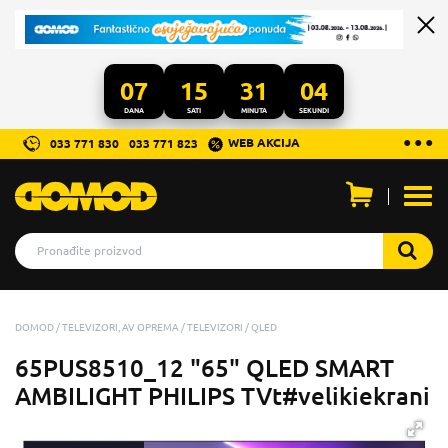
07
15
31
03
DANA
SATI
MINUTA
SEKUNDI
...
● ● ●
WEB AKCIJA
033 771 830
033 771 823
Otvo
men
DOMOD
TELEVIZORI, AV OPREMA
TELEVIZORI
QLED
65PUS8510_12 "65" QLED SMART
AMBILIGHT PHILIPS TVt#velikiekrani