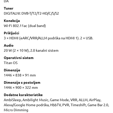
DA
Tuner
DIGITALNI: DVB-T/T2/T2-HD/C/S/S2
Konekcija
Wi-Fi 802.11ac (dual band)
Priključci
3 × HDMI (eARC/VRR/ALLM podrška na HDMI 1). 2 × USB.
Audio
20 W (2 × 10 W), 2.0 kanalni sistem
Operativni sistem
Titan OS
Dimenzije
1446 × 838 × 91 mm
Dimenzije s postoljem
1446 × 900 × 322 mm
Dodatne karakteristike
AmbiSleep, Ambilight Music, Game Mode, VRR, ALLM, AirPlay,
Alexa/Google Home podrška, HbbTV, PVR, Timeshift, Game Bar 2.0,
Micro Dimming