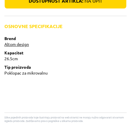
DOSTUPNOST ARTIKLA:
NA UPIT
OSNOVNE SPECIFIKACIJE
Brend
Altom design
Kapacitet
26.5cm
Tip proizvoda
Poklopac za mikrovalnu
Slike pojedinih proizvoda koje ilustriraju proizvod na web stranici ne moraju nužno odgovarati stvarnom
izgledu proizvoda. Zadržavamo pravo pogreške u slikama proizvoda.