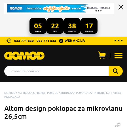
05
22
38
17
DANA
SATI
MINUTA
SEKUNDI
...
● ● ●
WEB AKCIJA
033 771 830
033 771 823
Otvo
men
DOMOD
KUHINJSKA OPREMA I POSUĐE
KUHINJSKA POMAGALA I PRIBOR
KUHINJSKA
POMAGALA
Altom design poklopac za mikrovlanu
26,5cm