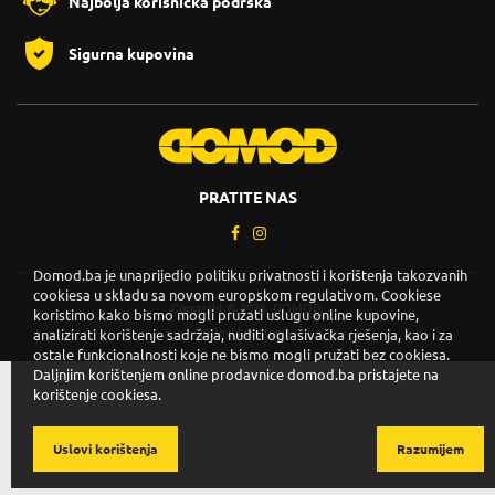
Najbolja korisnička podrška
Sigurna kupovina
PRATITE NAS
Domod.ba je unaprijedio politiku privatnosti i korištenja takozvanih
cookiesa u skladu sa novom europskom regulativom. Cookiese
Copyright © 2026. DOMOD.
koristimo kako bismo mogli pružati uslugu online kupovine,
Uslovi korištenja
.
analizirati korištenje sadržaja, nuditi oglašivačka rješenja, kao i za
ostale funkcionalnosti koje ne bismo mogli pružati bez cookiesa.
Daljnjim korištenjem online prodavnice domod.ba pristajete na
korištenje cookiesa.
Uslovi korištenja
Razumijem