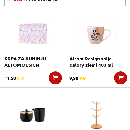
CIJENA:
OD
3 KM
DO
47 KM
KRPA ZA KUHINJU
Altom Design solja
ALTOM DESIGN
Kalory ziemi 400 ml
11,50
KM
9,90
KM