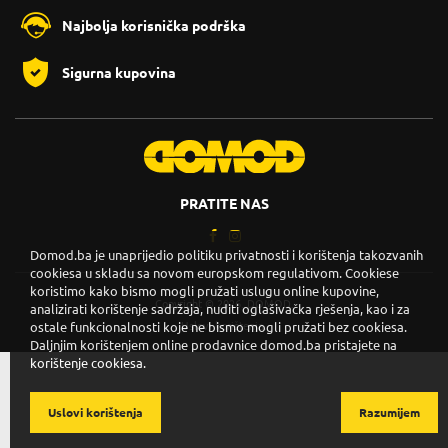
Najbolja korisnička podrška
Sigurna kupovina
PRATITE NAS
Domod.ba je unaprijedio politiku privatnosti i korištenja takozvanih
cookiesa u skladu sa novom europskom regulativom. Cookiese
koristimo kako bismo mogli pružati uslugu online kupovine,
Copyright © 2026. DOMOD.
analizirati korištenje sadržaja, nuditi oglašivačka rješenja, kao i za
Uslovi korištenja
.
ostale funkcionalnosti koje ne bismo mogli pružati bez cookiesa.
Daljnjim korištenjem online prodavnice domod.ba pristajete na
korištenje cookiesa.
Uslovi korištenja
Razumijem