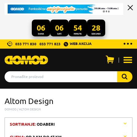
06
06
54
28
DANA
SATI
MINUTA
SEKUNDI
...
● ● ●
WEB AKCIJA
033 771 830
033 771 823
Otvo
men
Altom Design
DOMOD
ALTOM DESIGN
SORTIRANJE:
ODABERI