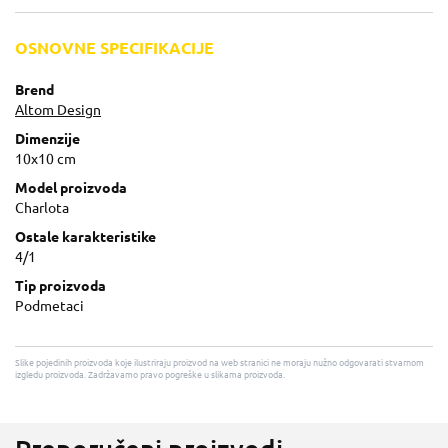
OSNOVNE SPECIFIKACIJE
Brend
Altom Design
Dimenzije
10x10 cm
Model proizvoda
Charlota
Ostale karakteristike
4/1
Tip proizvoda
Podmetaci
Slike pojedinih proizvoda koje ilustriraju proizvod na web stranici ne moraju nužno odgovarati stvarnom
izgledu proizvoda. Zadržavamo pravo pogreške u slikama proizvoda.