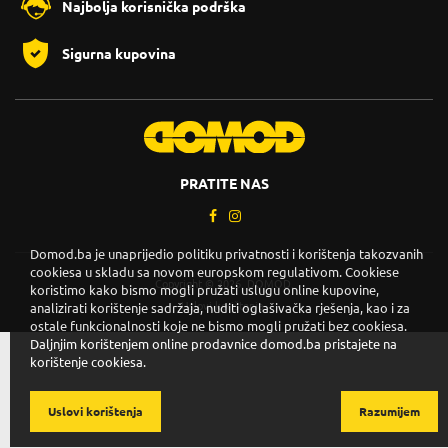
Najbolja korisnička podrška
Sigurna kupovina
PRATITE NAS
Domod.ba je unaprijedio politiku privatnosti i korištenja takozvanih
cookiesa u skladu sa novom europskom regulativom. Cookiese
Copyright © 2026. DOMOD.
koristimo kako bismo mogli pružati uslugu online kupovine,
Uslovi korištenja
.
analizirati korištenje sadržaja, nuditi oglašivačka rješenja, kao i za
ostale funkcionalnosti koje ne bismo mogli pružati bez cookiesa.
Daljnjim korištenjem online prodavnice domod.ba pristajete na
korištenje cookiesa.
Uslovi korištenja
Razumijem