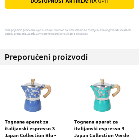
DOSTUPNOST ARTIKLA:
NA UPIT
Slike pojedinih proizvoda koje ilustriraju proizvod na web stranici ne moraju nužno odgovarati stvarnom
izgledu proizvoda. Zadržavamo pravo pogreške u slikama proizvoda.
Preporučeni proizvodi
Tognana aparat za
Tognana aparat za
italijanski espresso 3
italijanski espresso 3
Japan Collection Blu -
Japan Collection Verde