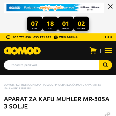
07
18
01
02
DANA
SATI
MINUTA
SEKUNDI
...
● ● ●
WEB AKCIJA
033 771 830
033 771 823
Otvo
men
DOMOD
KUHINJSKA OPREMA I POSUĐE
PROGRAM ZA ČAJ/KAFU
APARATI ZA
ITALIJANSKI ESPRESSO
APARAT ZA KAFU MUHLER MR-305A
3 SOLJE