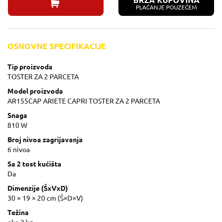
BRZA KUPOVINA
PLAĆANJE POUZEĆEM
OSNOVNE SPECIFIKACIJE
Tip proizvoda
TOSTER ZA 2 PARCETA
Model proizvoda
AR155CAP ARIETE CAPRI TOSTER ZA 2 PARCETA
Snaga
810 W
Broj nivoa zagrijavanja
6 nivoa
Sa 2 tost kućišta
Da
Dimenzije (ŠxVxD)
30 × 19 × 20 cm (Š×D×V)
Težina