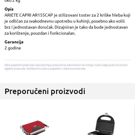
oko 2 kg
Opis
ARIETE CAPRI AR155CAP je stilizovani toster za 2 kriške hleba koji
je odličan za svakodnevnu upotrebu u kuhinji, posebno ako voliš
brz i jednostavan doručak. Dizajniran je tako da bude jednostavan
za korištenje, pouzdan i funkcionalan.
Garancija
2 godine
Slike pojedinih proizvoda koje ilustriraju proizvod na web stranici ne moraju nužno odgovarati stvarnom
izgledu proizvoda. Zadržavamo pravo pogreške u slikama proizvoda.
Preporučeni proizvodi