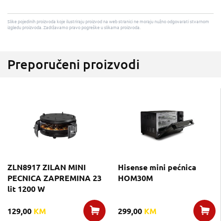
Slike pojedinih proizvoda koje ilustriraju proizvod na web stranici ne moraju nužno odgovarati stvarnom
izgledu proizvoda. Zadržavamo pravo pogreške u slikama proizvoda.
Preporučeni proizvodi
ZLN8917 ZILAN MINI
Hisense mini pećnica
PECNICA ZAPREMINA 23
HOM30M
lit 1200 W
129,00
KM
299,00
KM