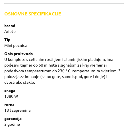
OSNOVNE SPECIFIKACIJE
brend
Ariete
Tip
Mini pecnica
Opis proizvoda
U kompletu s celicnim rostiljem i aluminijskim pladnjem, ima
podesivi tajmer do 60 minuta s signalom za kraj vremena i
podesivom temperaturom do 230 ° C, temperaturnim svjetlom, 3
polozaja za kuhanje (samo gore, samo ispod, gore i dolje) i
dvostruko staklo.
snaga
1380 W
rerna
18 l zapremina
garancija
2 godine