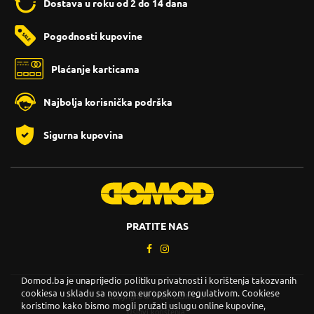
Dostava u roku od 2 do 14 dana
Pogodnosti kupovine
Plaćanje karticama
Najbolja korisnička podrška
Sigurna kupovina
PRATITE NAS
Domod.ba je unaprijedio politiku privatnosti i korištenja takozvanih
cookiesa u skladu sa novom europskom regulativom. Cookiese
Copyright © 2026. DOMOD.
koristimo kako bismo mogli pružati uslugu online kupovine,
Uslovi korištenja
.