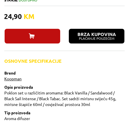
STANJE:
DOSTUPNO
24,90
KM
BRZA KUPOVINA
PLAĆANJE POUZEĆEM
OSNOVNE SPECIFIKACIJE
Brend
Koopman
Opis proizvoda
Poklon set u različitim aromama: Black Vanilla / Sandalwood /
Black Sail Intense / Black Tabac. Set sadrži mirisnu svijeću 45g,
mirisne štapiće 60ml / osvježivač prostora 30ml
Tip proizvoda
Aroma difuzer