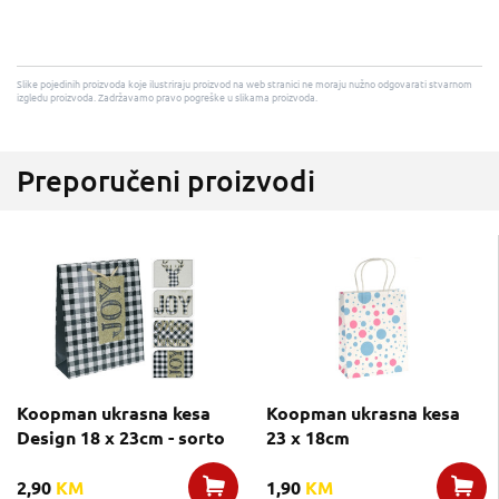
Slike pojedinih proizvoda koje ilustriraju proizvod na web stranici ne moraju nužno odgovarati stvarnom
izgledu proizvoda. Zadržavamo pravo pogreške u slikama proizvoda.
Preporučeni proizvodi
Koopman ukrasna kesa
Koopman ukrasna kesa
Design 18 x 23cm - sorto
23 x 18cm
2,90
KM
1,90
KM