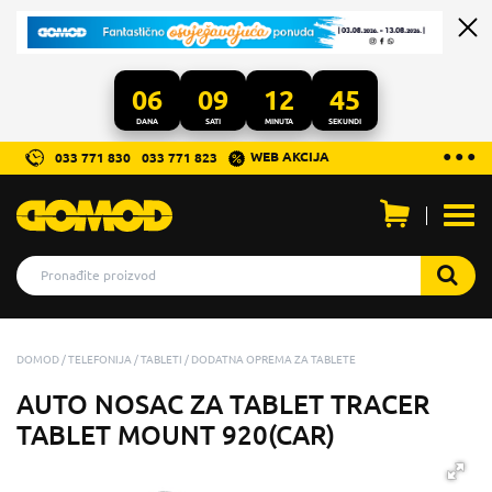
06
09
12
44
DANA
SATI
MINUTA
SEKUNDI
...
● ● ●
WEB AKCIJA
033 771 830
033 771 823
Otvo
men
DOMOD
TELEFONIJA
TABLETI
DODATNA OPREMA ZA TABLETE
AUTO NOSAC ZA TABLET TRACER
TABLET MOUNT 920(CAR)