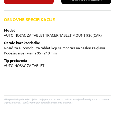
OSNOVNE SPECIFIKACIJE
Model
AUTO NOSAC ZA TABLET TRACER TABLET MOUNT 920(CAR)
Ostale karakteristike
Nosač za automobil za tablet koji se montira na naslon za glavu.
Podešavanje - visina 95 - 210 mm
Tip proizvoda
AUTO NOSAC ZA TABLET
Slike pojedinih proizvoda koje ilustriraju proizvod na web stranici ne moraju nužno odgovarati stvarnom
izgledu proizvoda. Zadržavamo pravo pogreške u slikama proizvoda.