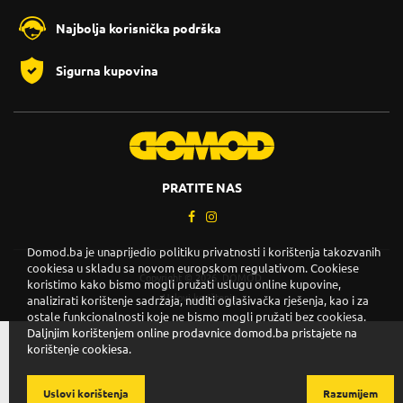
Najbolja korisnička podrška
Sigurna kupovina
PRATITE NAS
Domod.ba je unaprijedio politiku privatnosti i korištenja takozvanih
cookiesa u skladu sa novom europskom regulativom. Cookiese
Copyright © 2026. DOMOD.
koristimo kako bismo mogli pružati uslugu online kupovine,
Uslovi korištenja
.
analizirati korištenje sadržaja, nuditi oglašivačka rješenja, kao i za
ostale funkcionalnosti koje ne bismo mogli pružati bez cookiesa.
Daljnjim korištenjem online prodavnice domod.ba pristajete na
korištenje cookiesa.
Uslovi korištenja
Razumijem