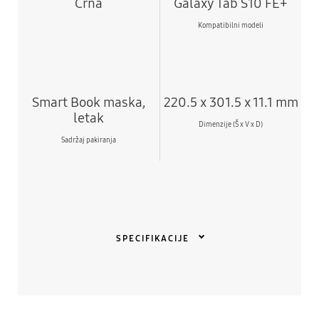
Crna
Galaxy Tab S10 FE+
Kompatibilni modeli
Smart Book maska,
220.5 x 301.5 x 11.1 mm
letak
Dimenzije (Š x V x D)
Sadržaj pakiranja
SPECIFIKACIJE