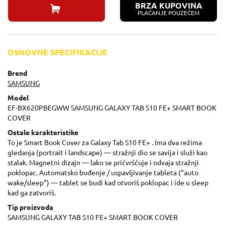
BRZA KUPOVINA
PLAĆANJE POUZEĆEM
OSNOVNE SPECIFIKACIJE
Brend
SAMSUNG
Model
EF-BX620PBEGWW SAMSUNG GALAXY TAB S10 FE+ SMART BOOK
COVER
Ostale karakteristike
To je Smart Book Cover za Galaxy Tab S10 FE+ . Ima dva režima
gledanja (portrait i landscape) — stražnji dio se savija i služi kao
stalak. Magnetni dizajn — lako se pričvršćuje i odvaja stražnji
poklopac. Automatsko buđenje / uspavljivanje tableta (“auto
wake/sleep”) — tablet se budi kad otvoriš poklopac i ide u sleep
kad ga zatvoriš.
Tip proizvoda
SAMSUNG GALAXY TAB S10 FE+ SMART BOOK COVER