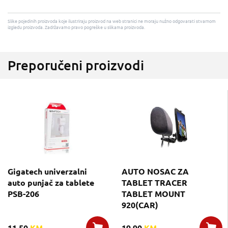
Slike pojedinih proizvoda koje ilustriraju proizvod na web stranici ne moraju nužno odgovarati stvarnom
izgledu proizvoda. Zadržavamo pravo pogreške u slikama proizvoda.
Preporučeni proizvodi
Gigatech univerzalni
AUTO NOSAC ZA
auto punjač za tablete
TABLET TRACER
PSB-206
TABLET MOUNT
920(CAR)