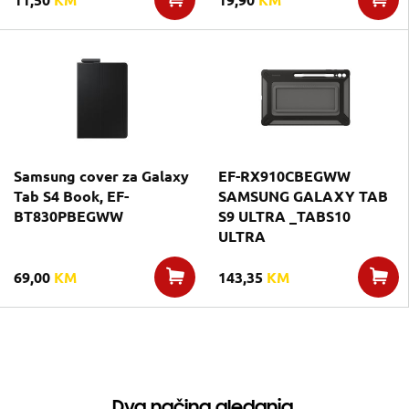
11,50
KM
19,90
KM
Samsung cover za Galaxy
EF-RX910CBEGWW
Tab S4 Book, EF-
SAMSUNG GALAXY TAB
BT830PBEGWW
S9 ULTRA _TABS10
ULTRA
69,00
KM
143,35
KM
Dva načina gledanja.