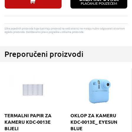
PLAĆANJE POUZEĆEM
Slike pojedinih proizvoda koje ilustriraju proizvod na web stranici ne moraju nužno odgovarati stvarnom
izgledu proizvoda. Zadržavamo pravo pogreške u slikama proizvoda.
Preporučeni proizvodi
TERMALNI PAPIR ZA
OKLOP ZA KAMERU
KAMERU KDC-0013E
KDC-0013E_ EYESUN
BIJELI
BLUE