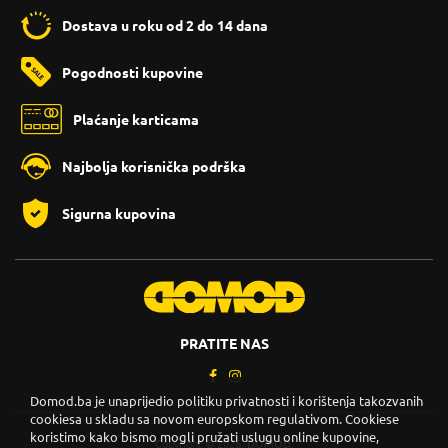
Dostava u roku od 2 do 14 dana
Pogodnosti kupovine
Plaćanje karticama
Najbolja korisnička podrška
Sigurna kupovina
PRATITE NAS
Domod.ba je unaprijedio politiku privatnosti i korištenja takozvanih
cookiesa u skladu sa novom europskom regulativom. Cookiese
koristimo kako bismo mogli pružati uslugu online kupovine,
Copyright © 2026. DOMOD.