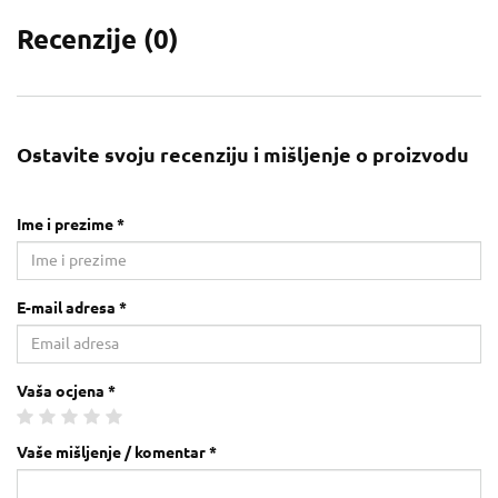
Recenzije (
0
)
Ostavite svoju recenziju i mišljenje o proizvodu
Ime i prezime *
E-mail adresa *
Vaša ocjena *
Vaše mišljenje / komentar *