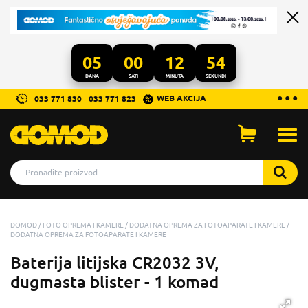
05
00
12
54
DANA
SATI
MINUTA
SEKUNDI
...
● ● ●
WEB AKCIJA
033 771 830
033 771 823
Otvo
men
DOMOD
FOTO OPREMA I KAMERE
DODATNA OPREMA ZA FOTOAPARATE I KAMERE
DODATNA OPREMA ZA FOTOAPARATE I KAMERE
Baterija litijska CR2032 3V,
dugmasta blister - 1 komad