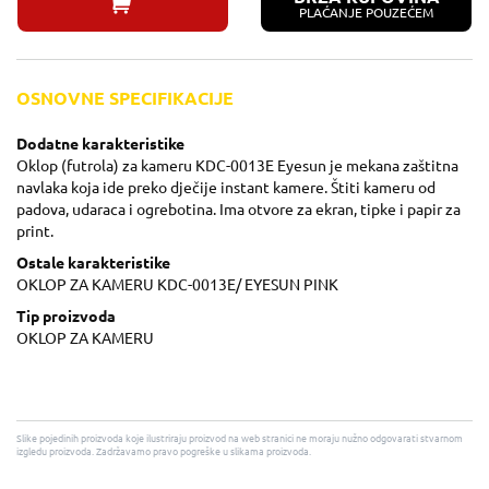
PLAĆANJE POUZEĆEM
OSNOVNE SPECIFIKACIJE
Dodatne karakteristike
Oklop (futrola) za kameru KDC-0013E Eyesun je mekana zaštitna
navlaka koja ide preko dječije instant kamere. Štiti kameru od
padova, udaraca i ogrebotina. Ima otvore za ekran, tipke i papir za
print.
Ostale karakteristike
OKLOP ZA KAMERU KDC-0013E/ EYESUN PINK
Tip proizvoda
OKLOP ZA KAMERU
Slike pojedinih proizvoda koje ilustriraju proizvod na web stranici ne moraju nužno odgovarati stvarnom
izgledu proizvoda. Zadržavamo pravo pogreške u slikama proizvoda.