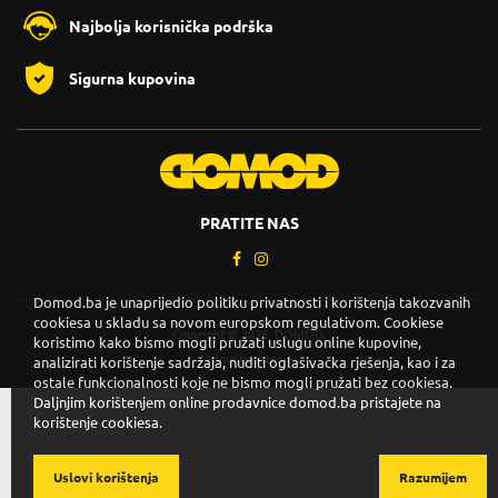
Najbolja korisnička podrška
Sigurna kupovina
PRATITE NAS
Domod.ba je unaprijedio politiku privatnosti i korištenja takozvanih
cookiesa u skladu sa novom europskom regulativom. Cookiese
Copyright © 2026. DOMOD.
koristimo kako bismo mogli pružati uslugu online kupovine,
Uslovi korištenja
.
analizirati korištenje sadržaja, nuditi oglašivačka rješenja, kao i za
ostale funkcionalnosti koje ne bismo mogli pružati bez cookiesa.
Daljnjim korištenjem online prodavnice domod.ba pristajete na
korištenje cookiesa.
Uslovi korištenja
Razumijem