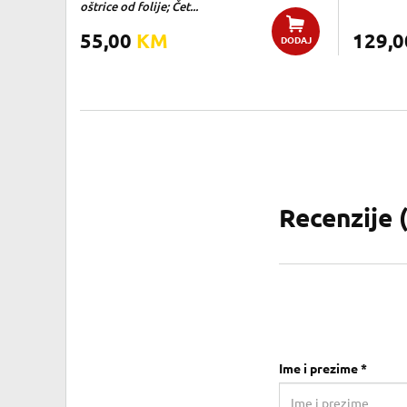
oštrice od folije; Čet...
55,00
KM
129,
DODAJ
Recenzije 
Ime i prezime *