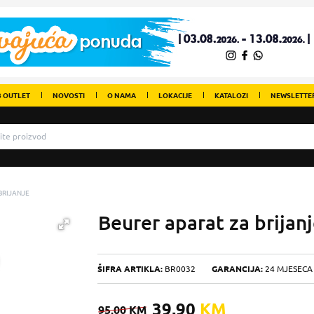
 OUTLET
NOVOSTI
O NAMA
LOKACIJE
KATALOZI
NEWSLETTE
BRIJANJE
Beurer aparat za brijan
ŠIFRA ARTIKLA:
BR0032
GARANCIJA:
24 MJESEC
39,90
KM
95,00
KM