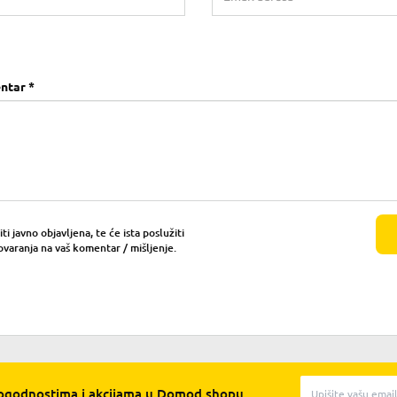
ntar *
i javno objavljena, te će ista poslužiti
ovaranja na vaš komentar / mišljenje.
pogodnostima i akcijama u Domod shopu