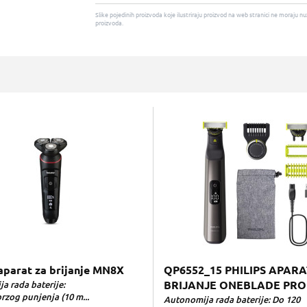
Slike pojedinih proizvoda koje ilustriraju proizvod na web stranici ne moraj
proizvoda.
aparat za brijanje MN8X
QP6552_15 PHILIPS APARA
a rada baterije:
BRIJANJE ONEBLADE PRO
rzog punjenja (10 m...
Autonomija rada baterije: Do 120