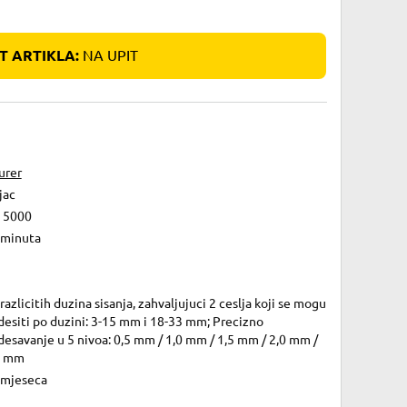
 ARTIKLA:
NA UPIT
urer
jac
 5000
 minuta
razlicitih duzina sisanja, zahvaljujuci 2 ceslja koji se mogu
esiti po duzini: 3-15 mm i 18-33 mm; Precizno
esavanje u 5 nivoa: 0,5 mm / 1,0 mm / 1,5 mm / 2,0 mm /
5 mm
 mjeseca