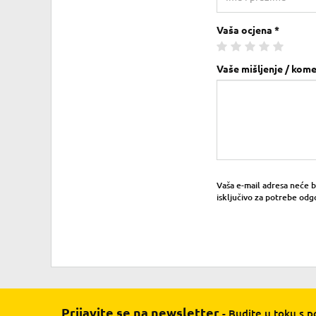
Vaša ocjena *
Vaše mišljenje / kome
Vaša e-mail adresa neće bit
isključivo za potrebe odg
Prijavite se na newsletter
- Budite u toku s 