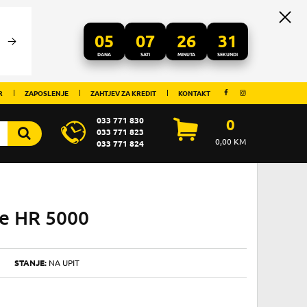
05
07
26
31
DANA
SATI
MINUTA
SEKUNDI
R
ZAPOSLENJE
ZAHTJEV ZA KREDIT
KONTAKT
033 771 830
0
033 771 823
0,00
KM
033 771 824
je HR 5000
A
STANJE:
NA UPIT