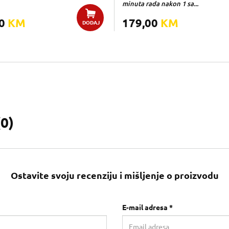
minuta rada nakon 1 sa...
00
KM
179,00
KM
DODAJ
(
0
)
Ostavite svoju recenziju i mišljenje o proizvodu
E-mail adresa *