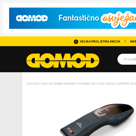
VELIKA PROLJETNA AKCIJA
WEB
DOMOD
MALI KUĆANSKI APARATI
APARATI ZA LIČNU NJEGU
APARATI ZA 