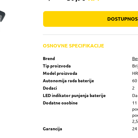
DOSTUPNOST
OSNOVNE SPECIFIKACIJE
Brend
Be
Tip proizvoda
Bri
Model proizvoda
HR
Autonomija rada baterije
60
Dodaci
2
LED indikator punjenja baterije
Da
Dodatne osobine
11 
pod
pod
2,
Garancija
24