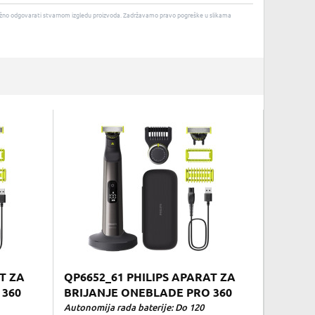
u nužno odgovarati stvarnom izgledu proizvoda. Zadržavamo pravo pogreške u slikama
T ZA
QP6652_61 PHILIPS APARAT ZA
 360
BRIJANJE ONEBLADE PRO 360
Autonomija rada baterije: Do 120