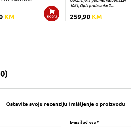
Garancija: 2 godine; Model: ZLN
1061; Opis proizvoda: Z...
00
KM
259,90
KM
DODAJ
(
0
)
Ostavite svoju recenziju i mišljenje o proizvodu
E-mail adresa *