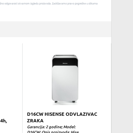
u nužno odgovarati stvarnom izgledu proizvoda. Zadržavamo pravo pogreške u slikama
D16CW HISENSE ODVLAZIVAC
4h,
ZRAKA
Garancija: 2 godine; Model:
D16CW; Opis proizvoda: Hise...