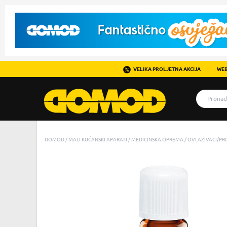
VELIKA PROLJETNA AKCIJA
WEB
DOMOD
MALI KUĆANSKI APARATI
MEDICINSKA OPREMA
OVLAZIVACI/PRO