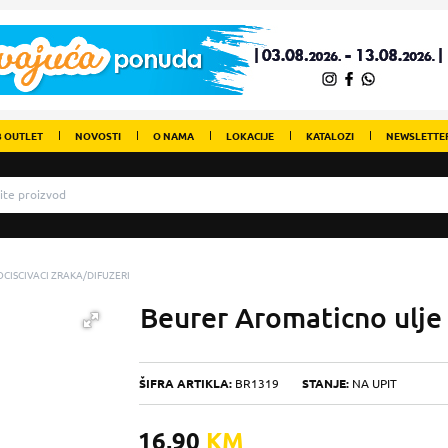
 OUTLET
NOVOSTI
O NAMA
LOKACIJE
KATALOZI
NEWSLETTE
CISCIVACI ZRAKA/DIFUZERI
Beurer Aromaticno ulj
ŠIFRA ARTIKLA:
BR1319
STANJE:
NA UPIT
16,90
KM