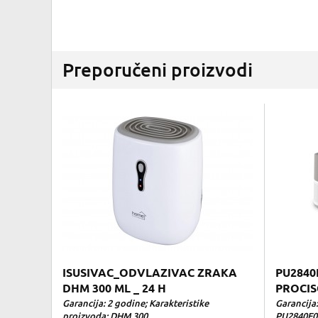
Preporučeni proizvodi
ISUSIVAC_ODVLAZIVAC ZRAKA
PU2840
DHM 300 ML _ 24 H
PROCIS
Garancija: 2 godine; Karakteristike
Garancija
proizvoda: DHM 300...
PU2840F0 