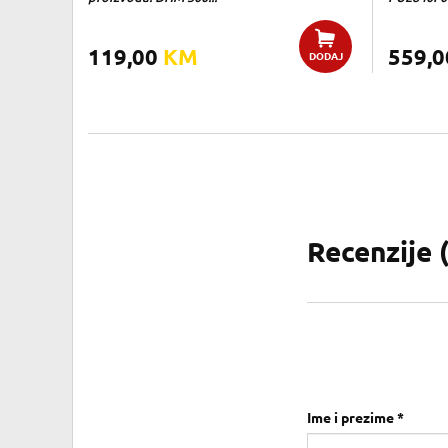
119,00
KM
559,
DODAJ
Recenzije 
Ime i prezime *