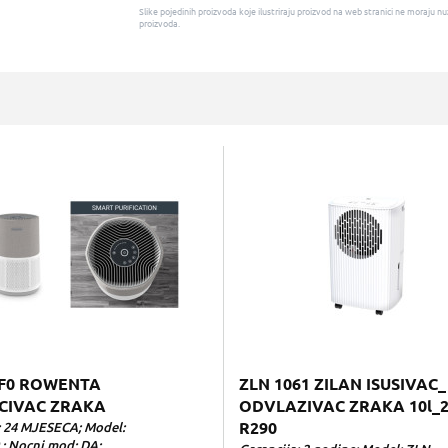
Slike pojedinih proizvoda koje ilustriraju proizvod na web stranici ne moraj
proizvoda.
F0 ROWENTA
ZLN 1061 ZILAN ISUSIVAC_
CIVAC ZRAKA
ODVLAZIVAC ZRAKA 10l_2
: 24 MJESECA; Model:
R290
; Nocni mod: DA;...