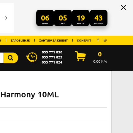
06
05
19
43
DANA
SATI
MINUTA
SEKUNDI
R
ZAPOSLENJE
ZAHTJEV ZA KREDIT
KONTAKT
033 771 830
0
033 771 823
0,00
KM
033 771 824
e Harmony 10ML