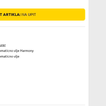
 ARTIKLA:
NA UPIT
urer
omaticno ulje Harmony
omaticno ulje