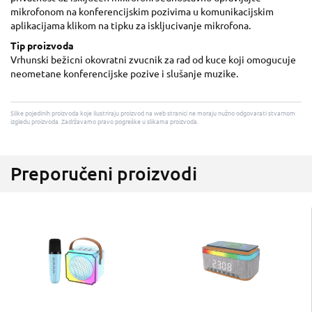
mikrofonom na konferencijskim pozivima u komunikacijskim
aplikacijama klikom na tipku za iskljucivanje mikrofona.
Tip proizvoda
Vrhunski bežicni okovratni zvucnik za rad od kuce koji omogucuje
neometane konferencijske pozive i slušanje muzike.
Slike pojedinih proizvoda koje ilustriraju proizvod na web stranici ne moraju nužno odgovarati stvarnom
izgledu proizvoda. Zadržavamo pravo pogreške u slikama proizvoda.
Preporučeni proizvodi