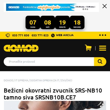
07
08
19
18
DANA
SATI
MINUTA
SEKUNDI
...
● ● ●
WEB AKCIJA
033 771 830
033 771 823
Otvo
men
DOMOD
IT OPREMA
DODATNA OPREMA ZA IT
ZVUČNICI
Bežicni okovratni zvucnik SRS-NB10
tamno siva SRSNB10B.CE7