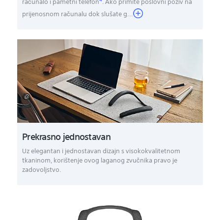
računalo i pametni telefon
. Ako primite poslovni poziv na
prijenosnom računalu dok slušate g
...
Prekrasno jednostavan
Uz elegantan i jednostavan dizajn s visokokvalitetnom
tkaninom, korištenje ovog laganog zvučnika pravo je
zadovoljstvo.