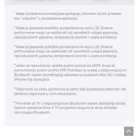
Kada koristite komunikacijske aplikacije, mikrofon će biti prikazan
1
kao "uključen" u postavkama aplikacije.
Kada je glasnoća približno postavljena na razinu 22. Stvarne
2
performanse mogu se razlikovati od navedenih uslijed glasnoće,
reproduciranih pjesama, temperature okoline i uvjeta korištenja.
Kada je glasnoća približno postavljena na razinu 22. Stvarne
3
performanse mogu se razlikovati od navedenih uslijed glasnoće,
reproduciranih pjesama, temperature okoline i uvjeta korištenja.
Jedan za reprodukciju glazbe putem protokola A2DP, drugi za
4
komunikaciju putem profila HFP. Potreban je uređaj s odgovarajućom
Bluetooth vezom. Kombinacija računala sa sustavom Mac OS i uređaja
iPhone nije dostupna.
Otpornost na vodu učinkovita je samo kad je poklopac zatvoren. Ne
5
jamčimo otpornost u svim situacijama.
Potreban je TV s odgovarajućom Bluetooth vezom. Kašnjenje zvuka
6
tijekom gledanja filma ili TV programa moguće je zbog obilježja
tehnologije Bluetooth.