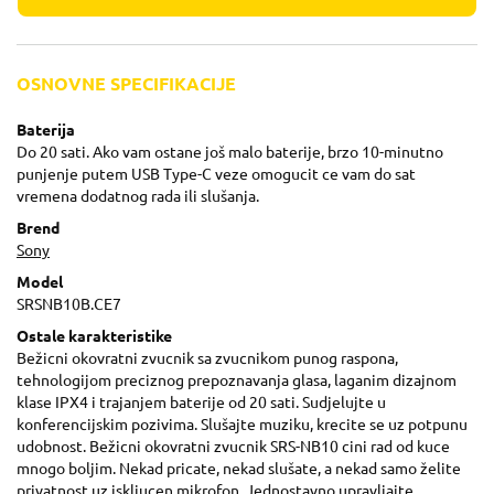
OSNOVNE SPECIFIKACIJE
Baterija
Do 20 sati. Ako vam ostane još malo baterije, brzo 10-minutno
punjenje putem USB Type-C veze omogucit ce vam do sat
vremena dodatnog rada ili slušanja.
Brend
Sony
Model
SRSNB10B.CE7
Ostale karakteristike
Bežicni okovratni zvucnik sa zvucnikom punog raspona,
tehnologijom preciznog prepoznavanja glasa, laganim dizajnom
klase IPX4 i trajanjem baterije od 20 sati. Sudjelujte u
konferencijskim pozivima. Slušajte muziku, krecite se uz potpunu
udobnost. Bežicni okovratni zvucnik SRS-NB10 cini rad od kuce
mnogo boljim. Nekad pricate, nekad slušate, a nekad samo želite
privatnost uz iskljucen mikrofon. Jednostavno upravljajte