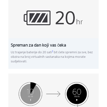
Spreman za dan koji vas čeka
2
Uz trajanje baterije do 20 sati
bit ćete spremni za sve, bez
obzira na broj virtualnih sastanaka na kojima morate
sudjelovati.