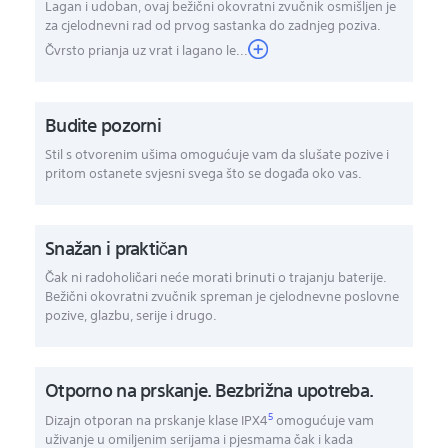
Lagan i udoban, ovaj bežični okovratni zvučnik osmišljen je
za cjelodnevni rad od prvog sastanka do zadnjeg poziva.
Čvrsto prianja uz vrat i lagano le...
Budite pozorni
Stil s otvorenim ušima omogućuje vam da slušate pozive i
pritom ostanete svjesni svega što se događa oko vas.
Snažan i praktičan
Čak ni radoholičari neće morati brinuti o trajanju baterije.
Bežični okovratni zvučnik spreman je cjelodnevne poslovne
pozive, glazbu, serije i drugo.
Otporno na prskanje. Bezbrižna upotreba.
5
Dizajn otporan na prskanje klase IPX4
omogućuje vam
uživanje u omiljenim serijama i pjesmama čak i kada