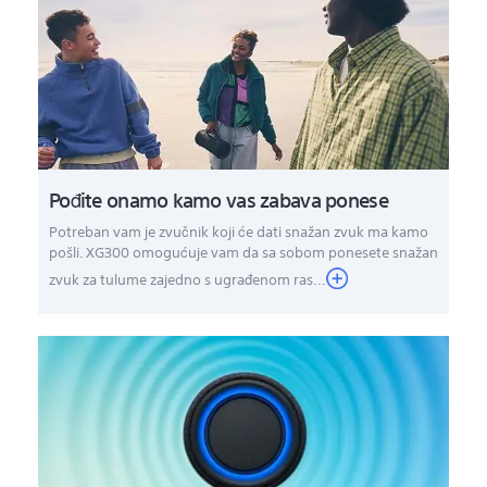
Pođite onamo kamo vas zabava ponese
Potreban vam je zvučnik koji će dati snažan zvuk ma kamo
pošli. XG300 omogućuje vam da sa sobom ponesete snažan
zvuk za tulume zajedno s ugrađenom ras...