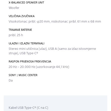
X-BALANCED SPEAKER UNIT
Woofer
VELIČINA ZVUČNIKA
Visokotonac: pribl. φ20 mm, niskotonac: pribl. 61 mm x 68 mm
TRAJANJE BATERIJE
pribl. 25 h
ULAZNI I IZLAZNI TERMINALI
Stereo mini utičnica (ulaz), USB A (samo za izlaz istosmjerne
struje), USB Type-C®
RASPON PRIJENOSA FREKVENCIJA
20 Hz – 20.000 Hz (uzorkovanje 44,1 kHz)
SONY | MUSIC CENTER
Da
Kabel USB Type-C® (C na C)