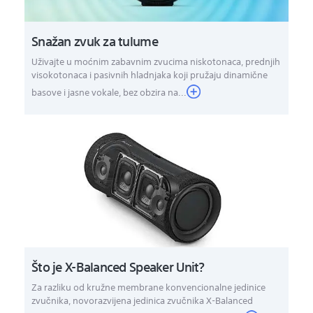
Snažan zvuk za tulume
Uživajte u moćnim zabavnim zvucima niskotonaca, prednjih
visokotonaca i pasivnih hladnjaka koji pružaju dinamične
basove i jasne vokale, bez obzira na...
Što je X-Balanced Speaker Unit?
Za razliku od kružne membrane konvencionalne jedinice
zvučnika, novorazvijena jedinica zvučnika X-Balanced