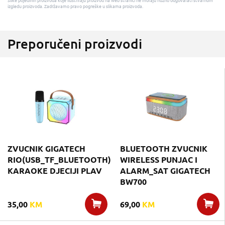
Slike pojedinih proizvoda koje ilustriraju proizvod na web stranici ne moraju nužno odgovarati stvarnom
izgledu proizvoda. Zadržavamo pravo pogreške u slikama proizvoda.
Preporučeni proizvodi
ZVUCNIK GIGATECH
BLUETOOTH ZVUCNIK
RIO(USB_TF_BLUETOOTH)
WIRELESS PUNJAC I
KARAOKE DJECIJI PLAV
ALARM_SAT GIGATECH
BW700
35,00
KM
69,00
KM