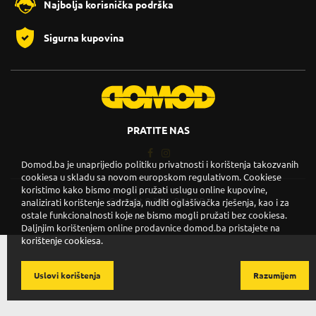
Najbolja korisnička podrška
Sigurna kupovina
PRATITE NAS
Domod.ba je unaprijedio politiku privatnosti i korištenja takozvanih
cookiesa u skladu sa novom europskom regulativom. Cookiese
koristimo kako bismo mogli pružati uslugu online kupovine,
Copyright © 2026. DOMOD.
analizirati korištenje sadržaja, nuditi oglašivačka rješenja, kao i za
ostale funkcionalnosti koje ne bismo mogli pružati bez cookiesa.
Uslovi korištenja
.
Daljnjim korištenjem online prodavnice domod.ba pristajete na
korištenje cookiesa.
Uslovi korištenja
Razumijem