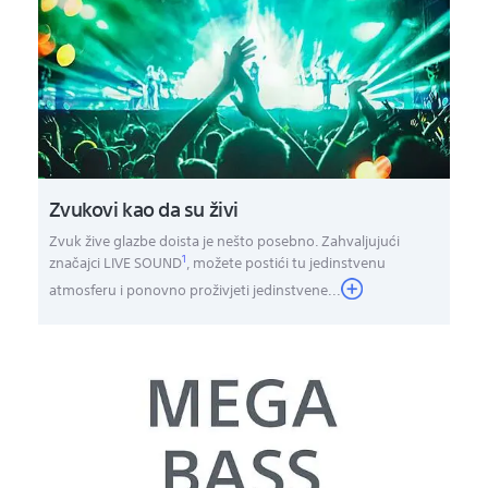
Zvukovi kao da su živi
Zvuk žive glazbe doista je nešto posebno. Zahvaljujući
1
značajci LIVE SOUND
, možete postići tu jedinstvenu
atmosferu i ponovno proživjeti jedinstvene
...