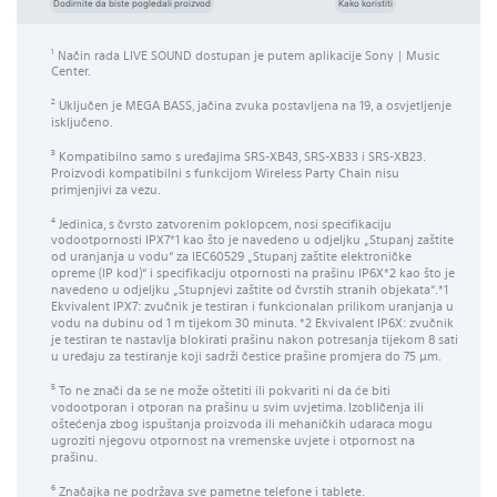
Dodirnite da biste pogledali proizvod
Kako koristiti
Način rada LIVE SOUND dostupan je putem aplikacije Sony | Music
1
Center.
Uključen je MEGA BASS, jačina zvuka postavljena na 19, a osvjetljenje
2
isključeno.
Kompatibilno samo s uređajima SRS-XB43, SRS-XB33 i SRS-XB23.
3
Proizvodi kompatibilni s funkcijom Wireless Party Chain nisu
primjenjivi za vezu.
Jedinica, s čvrsto zatvorenim poklopcem, nosi specifikaciju
4
vodootpornosti IPX7*1 kao što je navedeno u odjeljku „Stupanj zaštite
od uranjanja u vodu“ za IEC60529 „Stupanj zaštite elektroničke
opreme (IP kod)“ i specifikaciju otpornosti na prašinu IP6X*2 kao što je
navedeno u odjeljku „Stupnjevi zaštite od čvrstih stranih objekata“.*1
Ekvivalent IPX7: zvučnik je testiran i funkcionalan prilikom uranjanja u
vodu na dubinu od 1 m tijekom 30 minuta. *2 Ekvivalent IP6X: zvučnik
je testiran te nastavlja blokirati prašinu nakon potresanja tijekom 8 sati
u uređaju za testiranje koji sadrži čestice prašine promjera do 75 μm.
To ne znači da se ne može oštetiti ili pokvariti ni da će biti
5
vodootporan i otporan na prašinu u svim uvjetima. Izobličenja ili
oštećenja zbog ispuštanja proizvoda ili mehaničkih udaraca mogu
ugroziti njegovu otpornost na vremenske uvjete i otpornost na
prašinu.
Značajka ne podržava sve pametne telefone i tablete.
6