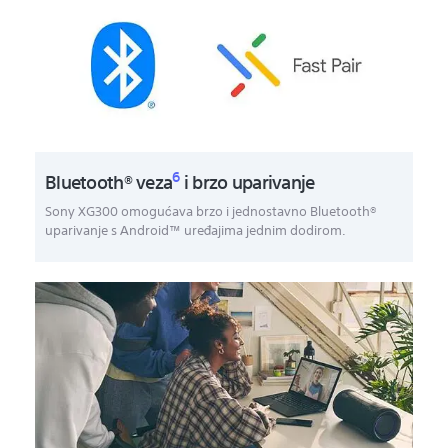
6
Bluetooth® veza
i brzo uparivanje
Sony XG300 omogućava brzo i jednostavno Bluetooth®
uparivanje s Android™ uređajima jednim dodirom.