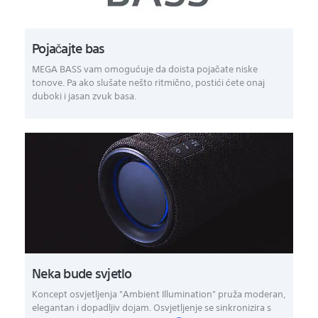
Pojačajte bas
MEGA BASS vam omogućuje da doista pojačate niske
tonove. Pa ako slušate nešto ritmično, postići ćete onaj
duboki i jasan zvuk basa.
Neka bude svjetlo
Koncept osvjetljenja "Ambient Illumination" pruža moderan,
elegantan i dopadljiv dojam. Osvjetljenje se sinkronizira s