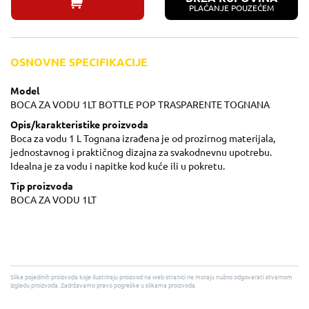
PLAĆANJE POUZEĆEM
OSNOVNE SPECIFIKACIJE
Model
BOCA ZA VODU 1LT BOTTLE POP TRASPARENTE TOGNANA
Opis/karakteristike proizvoda
Boca za vodu 1 L Tognana izrađena je od prozirnog materijala,
jednostavnog i praktičnog dizajna za svakodnevnu upotrebu.
Idealna je za vodu i napitke kod kuće ili u pokretu.
Tip proizvoda
BOCA ZA VODU 1LT
Slike pojedinih proizvoda koje ilustriraju proizvod na web stranici ne moraju nužno odgovarati stvarnom
izgledu proizvoda. Zadržavamo pravo pogreške u slikama proizvoda.