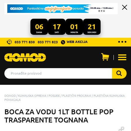
06
17
01
20
DANA
SATI
MINUTA
SEKUNDI
...
● ● ●
WEB AKCIJA
033 771 830
033 771 823
Otvo
men
DOMOD
KUHINJSKA OPREMA I POSUĐE
PLASTIČNI PROGRAM
PLASTIČNA KUHINJSKA
POMAGALA
BOCA ZA VODU 1LT BOTTLE POP
TRASPARENTE TOGNANA