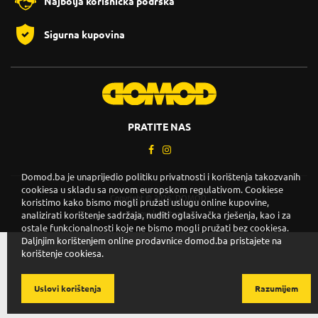
Najbolja korisnička podrška
Sigurna kupovina
PRATITE NAS
Domod.ba je unaprijedio politiku privatnosti i korištenja takozvanih
cookiesa u skladu sa novom europskom regulativom. Cookiese
Copyright © 2026. DOMOD.
koristimo kako bismo mogli pružati uslugu online kupovine,
Uslovi korištenja
.
analizirati korištenje sadržaja, nuditi oglašivačka rješenja, kao i za
ostale funkcionalnosti koje ne bismo mogli pružati bez cookiesa.
Daljnjim korištenjem online prodavnice domod.ba pristajete na
korištenje cookiesa.
Uslovi korištenja
Razumijem