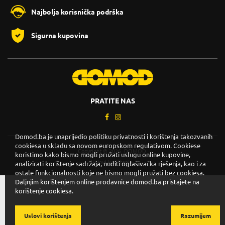
Najbolja korisnička podrška
Sigurna kupovina
PRATITE NAS
Domod.ba je unaprijedio politiku privatnosti i korištenja takozvanih
cookiesa u skladu sa novom europskom regulativom. Cookiese
Copyright © 2026. DOMOD.
koristimo kako bismo mogli pružati uslugu online kupovine,
Uslovi korištenja
.
analizirati korištenje sadržaja, nuditi oglašivačka rješenja, kao i za
ostale funkcionalnosti koje ne bismo mogli pružati bez cookiesa.
Daljnjim korištenjem online prodavnice domod.ba pristajete na
korištenje cookiesa.
Uslovi korištenja
Razumijem