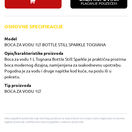
PLAĆANJE POUZEĆEM
OSNOVNE SPECIFIKACIJE
Model
BOCA ZA VODU 1LT BOTTLE STILL SPARKLE TOGNANA
Opis/karakteristike proizvoda
Boca za vodu 1 L Tognana Bottle Still Sparkle je praktična prozirna
boca modernog dizajna, namijenjena za svakodnevnu upotrebu.
Pogodna je za vodu i druge napitke kod kuće, na poslu ili u
pokretu.
Tip proizvoda
BOCA ZA VODU 1LT
Slike pojedinih proizvoda koje ilustriraju proizvod na web stranici ne moraju nužno odgovarati stvarnom
izgledu proizvoda. Zadržavamo pravo pogreške u slikama proizvoda.