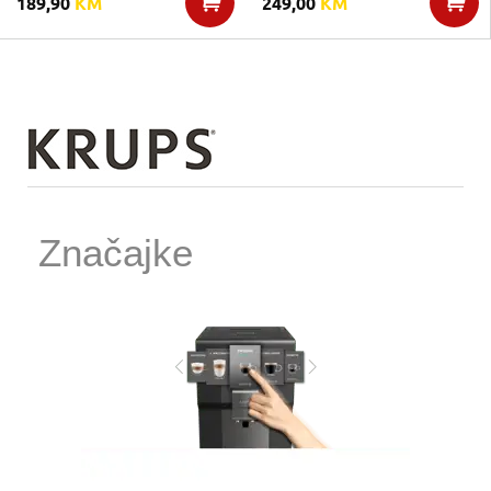
189,90
KM
249,00
KM
Značajke