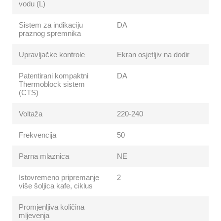
vodu (L)
Sistem za indikaciju
DA
praznog spremnika
Upravljačke kontrole
Ekran osjetljiv na dodir
Patentirani kompaktni
DA
Thermoblock sistem
(CTS)
Voltaža
220-240
Frekvencija
50
Parna mlaznica
NE
Istovremeno pripremanje
2
više šoljica kafe, ciklus
Promjenljiva količina
mljevenja