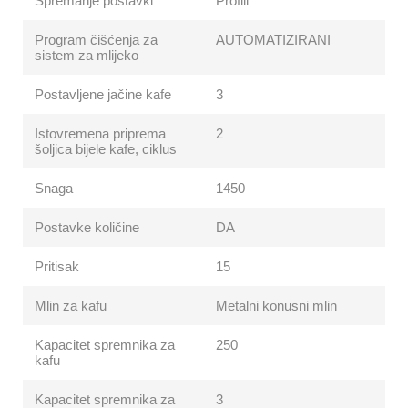
Spremanje postavki
Profili
Program čišćenja za
AUTOMATIZIRANI
sistem za mlijeko
Postavljene jačine kafe
3
Istovremena priprema
2
šoljica bijele kafe, ciklus
Snaga
1450
Postavke količine
DA
Pritisak
15
Mlin za kafu
Metalni konusni mlin
Kapacitet spremnika za
250
kafu
Kapacitet spremnika za
3