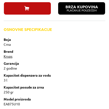
BRZA KUPOVINA
PLAĆANJE POUZEĆEM
OSNOVNE SPECIFIKACIJE
Boja
Crna
Brend
Krups
Garancija
2 godine
Kapacitet dispenzera za vodu
3 l
Kapacitet posude za zrna
250 gr
Model proizvoda
EA875U10