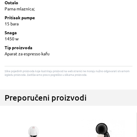
Ostalo
Parna mlaznica;
Pritisak pumpe
15 bara
Snaga
1450 w
Tip proizvoda
Aparat za espresso kafu
Slike pojedinih proizvoda koje ilustriraju proizvod na web stranici ne moraju nužno odgovarati stvarnom
izgledu proizvoda. Zadržavamo pravo pogreške u slikama proizvoda.
Preporučeni proizvodi