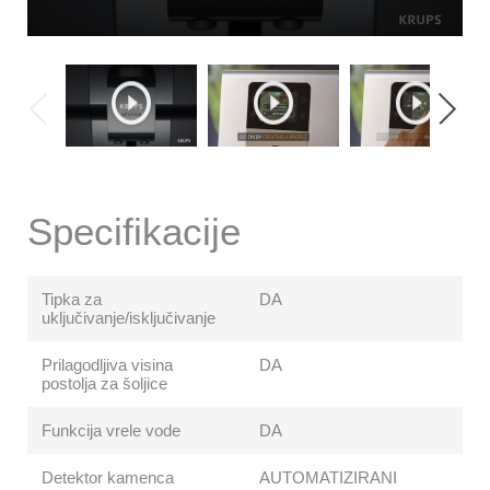
Specifikacije
Tipka za
DA
uključivanje/isključivanje
Prilagodljiva visina
DA
postolja za šoljice
Funkcija vrele vode
DA
Detektor kamenca
AUTOMATIZIRANI