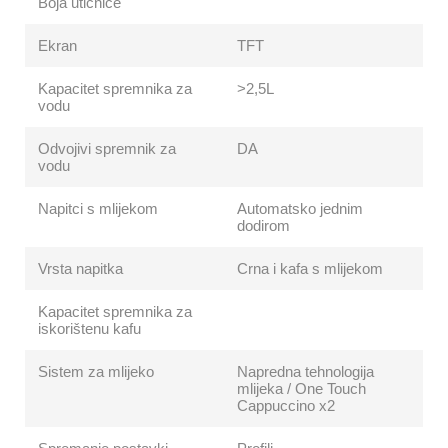
Boja utičnice
Ekran
TFT
Kapacitet spremnika za
>2,5L
vodu
Odvojivi spremnik za
DA
vodu
Napitci s mlijekom
Automatsko jednim
dodirom
Vrsta napitka
Crna i kafa s mlijekom
Kapacitet spremnika za
iskorištenu kafu
Sistem za mlijeko
Napredna tehnologija
mlijeka / One Touch
Cappuccino x2