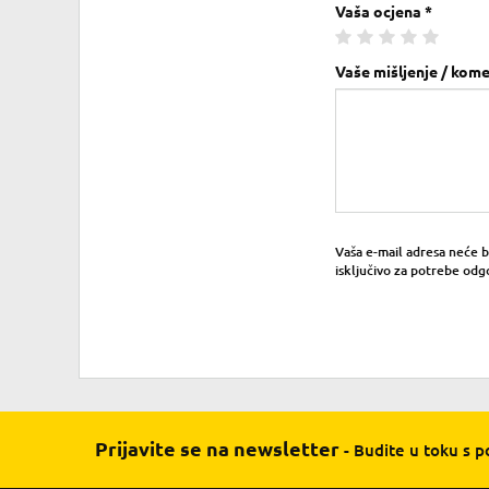
Vaša ocjena *
Vaše mišljenje / kome
Vaša e-mail adresa neće bit
isključivo za potrebe odg
Prijavite se na newsletter
- Budite u toku s 