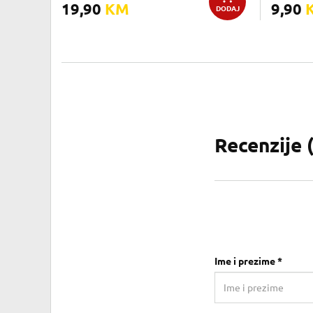
19,90
KM
9,90
DODAJ
Recenzije 
Ime i prezime *