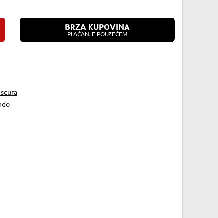
BRZA KUPOVINA
PLAĆANJE POUZEĆEM
escura
ndo
t