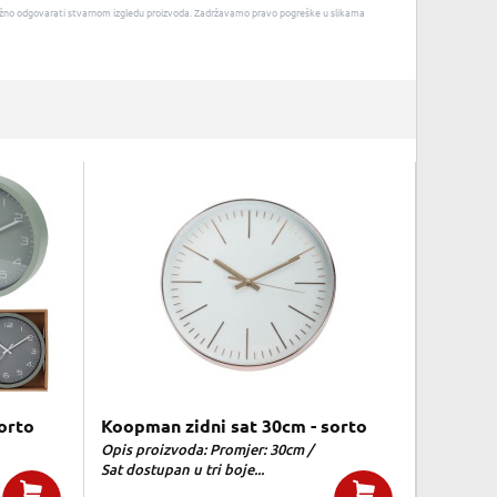
u nužno odgovarati stvarnom izgledu proizvoda. Zadržavamo pravo pogreške u slikama
orto
Koopman zidni sat 30cm - sorto
Opis proizvoda: Promjer: 30cm /
Sat dostupan u tri boje...