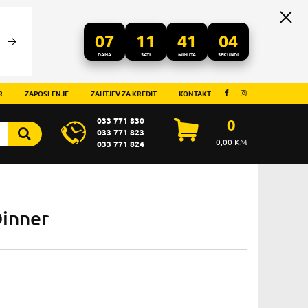
07
11
41
04
DANA
SATI
MINUTA
SEKUNDI
R
ZAPOSLENJE
ZAHTJEV ZA KREDIT
KONTAKT
033 771 830
0
033 771 823
0,00
KM
033 771 824
Dinner