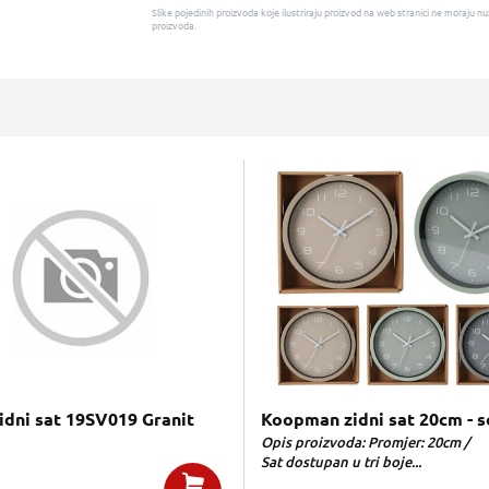
Slike pojedinih proizvoda koje ilustriraju proizvod na web stranici ne moraj
proizvoda.
idni sat 19SV019 Granit
Koopman zidni sat 20cm - s
Opis proizvoda: Promjer: 20cm /
Sat dostupan u tri boje...