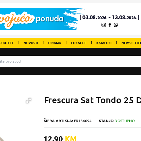
 OUTLET
NOVOSTI
O NAMA
LOKACIJE
KATALOZI
NEWSLETTE
Frescura Sat Tondo 25 
ŠIFRA ARTIKLA:
FR134694
STANJE:
DOSTUPNO
12,90
KM