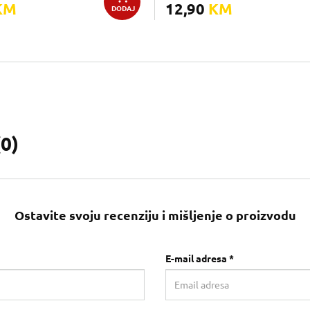
KM
12,90
KM
DODAJ
(
0
)
Ostavite svoju recenziju i mišljenje o proizvodu
E-mail adresa *