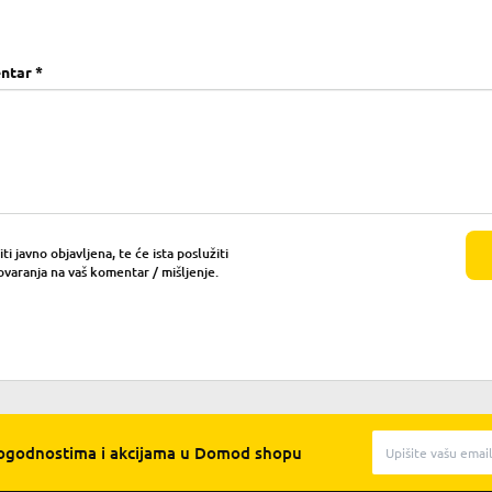
ntar *
i javno objavljena, te će ista poslužiti
ovaranja na vaš komentar / mišljenje.
pogodnostima i akcijama u Domod shopu