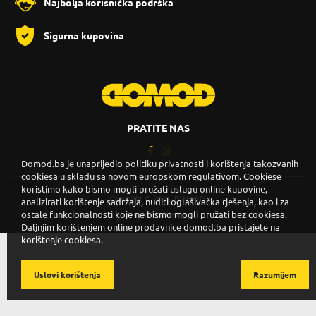
Najbolja korisnička podrška
Sigurna kupovina
PRATITE NAS
Domod.ba je unaprijedio politiku privatnosti i korištenja takozvanih
cookiesa u skladu sa novom europskom regulativom. Cookiese
koristimo kako bismo mogli pružati uslugu online kupovine,
Copyright © 2026. DOMOD.
analizirati korištenje sadržaja, nuditi oglašivačka rješenja, kao i za
ostale funkcionalnosti koje ne bismo mogli pružati bez cookiesa.
Uslovi korištenja
.
Daljnjim korištenjem online prodavnice domod.ba pristajete na
korištenje cookiesa.
Uslovi korištenja
Razumijem