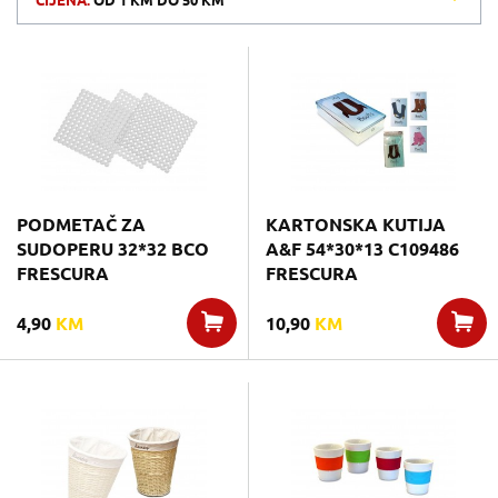
CIJENA:
OD
1 KM
DO
50 KM
PODMETAČ ZA
KARTONSKA KUTIJA
SUDOPERU 32*32 BCO
A&F 54*30*13 C109486
FRESCURA
FRESCURA
4,90
KM
10,90
KM