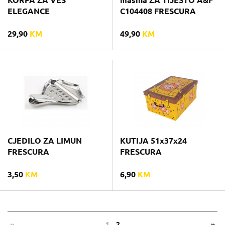
KORPA ZA VES
mašina ZA TIJESTO A&F
ELEGANCE
C104408 FRESCURA
29,90
KM
49,90
KM
CJEDILO ZA LIMUN
KUTIJA 51x37x24
FRESCURA
FRESCURA
3,50
KM
6,90
KM
«
1
2
»