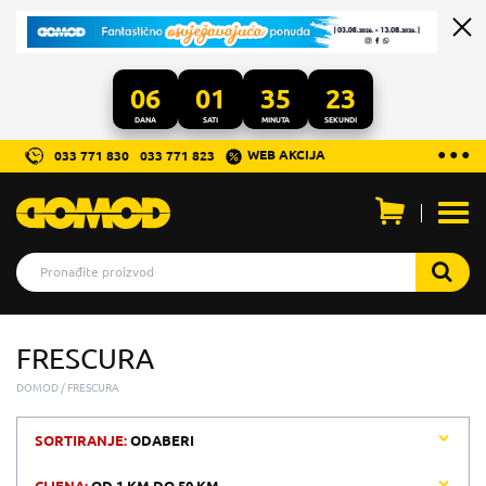
06
01
35
23
DANA
SATI
MINUTA
SEKUNDI
...
● ● ●
WEB AKCIJA
033 771 830
033 771 823
Otvo
men
FRESCURA
DOMOD
FRESCURA
SORTIRANJE:
ODABERI