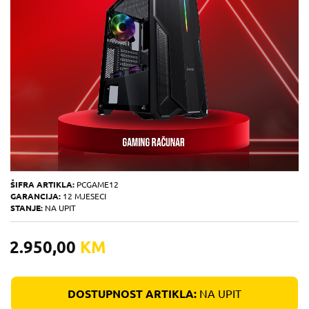
ŠIFRA ARTIKLA:
PCGAME12
GARANCIJA:
12 MJESECI
STANJE:
NA UPIT
2.950,00
KM
DOSTUPNOST ARTIKLA:
NA UPIT