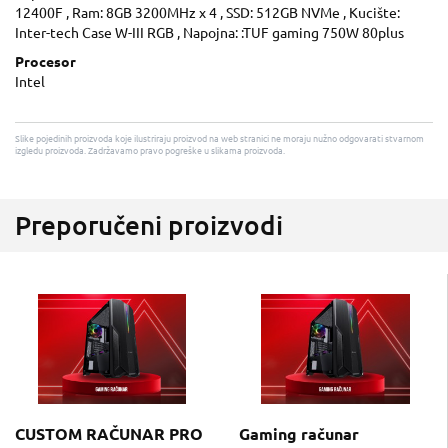
12400F , Ram: 8GB 3200MHz x 4 , SSD: 512GB NVMe , Kucište:
Inter-tech Case W-III RGB , Napojna: :TUF gaming 750W 80plus
Procesor
Intel
Slike pojedinih proizvoda koje ilustriraju proizvod na web stranici ne moraju nužno odgovarati stvarnom
izgledu proizvoda. Zadržavamo pravo pogreške u slikama proizvoda.
Preporučeni proizvodi
CUSTOM RAČUNAR PRO
Gaming računar