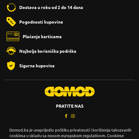
Dostava u roku od 2 do 14 dana
Pogodnosti kupovine
Plaćanje karticama
Najbolja korisnička podrška
Sigurna kupovina
PRATITE NAS
Domod.ba je unaprijedio politiku privatnosti i korištenja takozvanih
cookiesa u skladu sa novom europskom regulativom. Cookiese
Copyright © 2026. DOMOD.