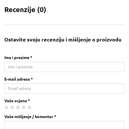
Recenzije (
0
)
Ostavite svoju recenziju i mišljenje o proizvodu
Ime i prezime *
E-mail adresa *
Vaša ocjena *
Vaše mišljenje / komentar *