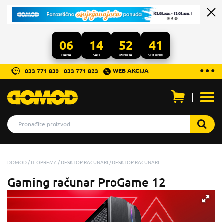
06
14
52
41
DANA
SATI
MINUTA
SEKUNDI
...
● ● ●
WEB AKCIJA
033 771 830
033 771 823
Otvo
men
DOMOD
IT OPREMA
DESKTOP RACUNARI
DESKTOP RACUNARI
Gaming računar ProGame 12