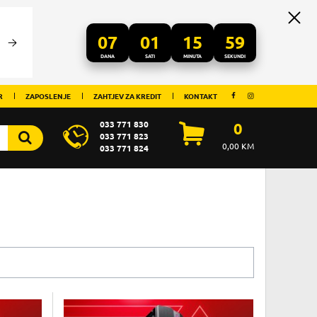
07
01
15
58
DANA
SATI
MINUTA
SEKUNDI
R
ZAPOSLENJE
ZAHTJEV ZA KREDIT
KONTAKT
033 771 830
0
033 771 823
0,00
KM
033 771 824