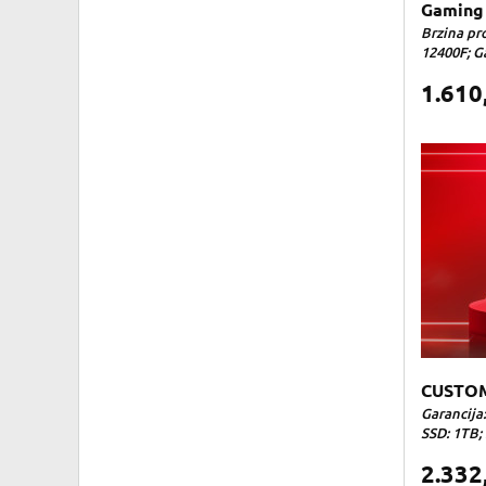
Gaming 
Brzina pro
12400F; Ga
1.610
CUSTOM
Garancija:
SSD: 1TB; 
2.332