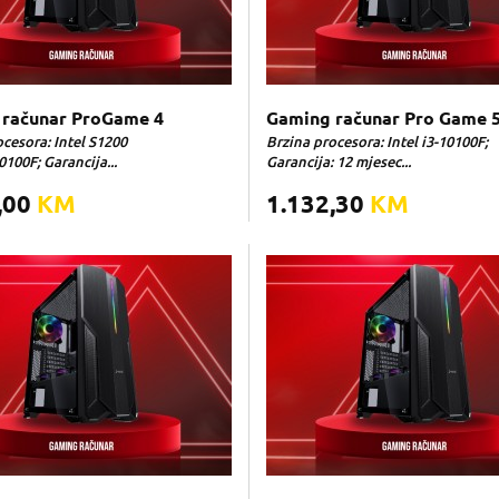
računar ProGame 4
Gaming računar Pro Game 
cesora: Intel S1200
Brzina procesora: Intel i3-10100F;
100F; Garancija...
Garancija: 12 mjesec...
,00
KM
1.132,30
KM