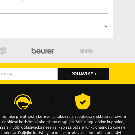
»
PRIJAVI SE
politiku privatnosti i korištenja takozvanih cookiesa u skladu sa novom
Najbolja korisnička
Sigurna kupovina
Cookiese koristimo kako bismo mogli pružati uslugu online kupovine,
podrška
držaja, nuditi oglašivačka rješenja, kao i za ostale funkcionalnosti koje ne
 cookiesa. Daljnjim korištenjem online prodavnice domod.ba pristajete