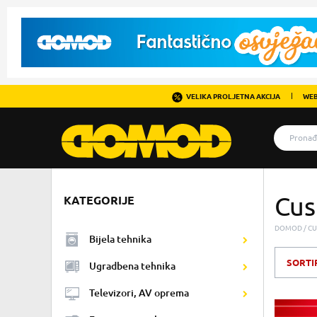
VELIKA PROLJETNA AKCIJA
WEB
Cu
KATEGORIJE
DOMOD
C
Bijela tehnika
SORTI
Ugradbena tehnika
Televizori, AV oprema