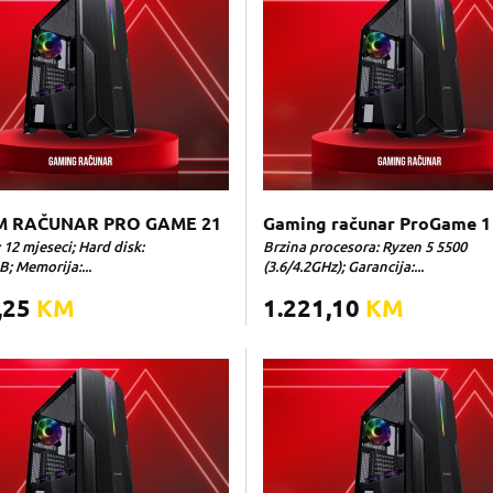
 RAČUNAR PRO GAME 21
Gaming računar ProGame 1
 12 mjeseci; Hard disk:
Brzina procesora: Ryzen 5 5500
; Memorija:...
(3.6/4.2GHz); Garancija:...
,25
KM
1.221,10
KM