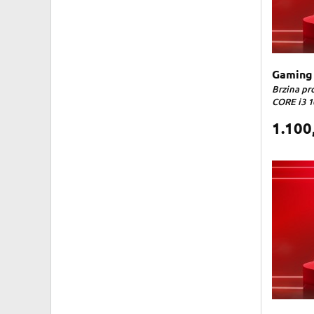
Gaming 
Brzina pro
CORE i3 10
1.100