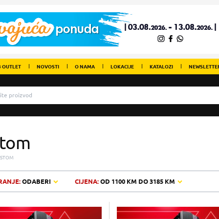
 OUTLET
NOVOSTI
O NAMA
LOKACIJE
KATALOZI
NEWSLETTE
stom
USTOM
RANJE:
ODABERI
CIJENA:
OD
1100 KM
DO
3185 KM