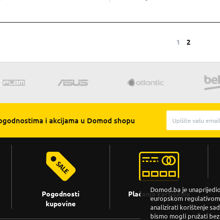
1
2
pogodnostima i akcijama u Domod shopu
Domod.ba je unaprijedio 
Pogodnosti
Plaćanje karticama
europskom regulativom. 
kupovine
analizirati korištenje sa
bismo mogli pružati bez