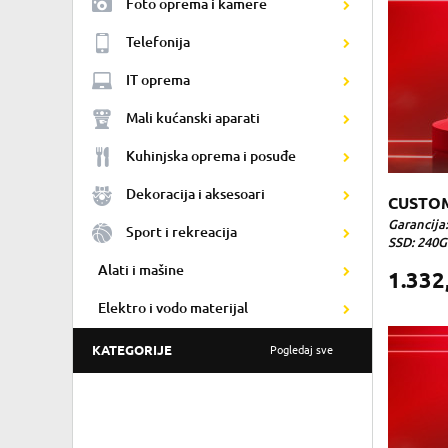
Foto oprema i kamere
Telefonija
IT oprema
Mali kućanski aparati
Kuhinjska oprema i posuđe
Dekoracija i aksesoari
CUSTOM
Garancija:
Sport i rekreacija
SSD: 240GB
Alati i mašine
1.332
Elektro i vodo materijal
KATEGORIJE
Pogledaj sve