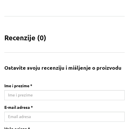
Recenzije (
0
)
Ostavite svoju recenziju i mišljenje o proizvodu
Ime i prezime *
E-mail adresa *
Vaša ocjena *