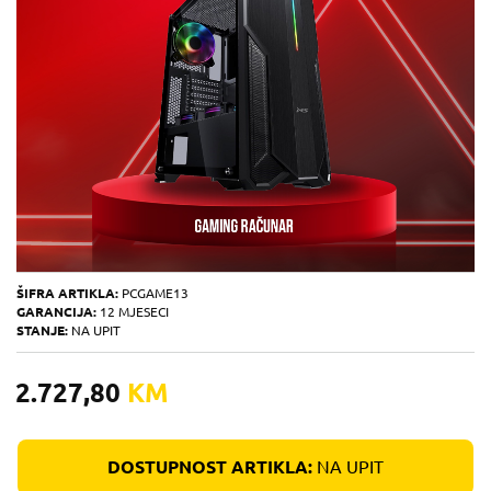
ŠIFRA ARTIKLA:
PCGAME13
GARANCIJA:
12 MJESECI
STANJE:
NA UPIT
2.727,80
KM
DOSTUPNOST ARTIKLA:
NA UPIT