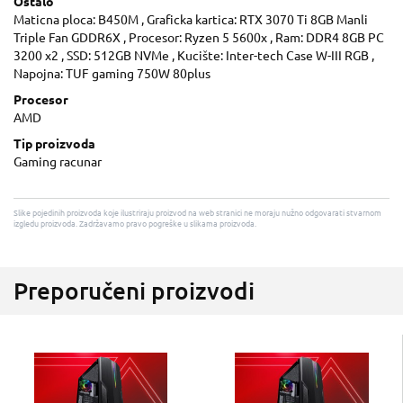
Ostalo
Maticna ploca: B450M , Graficka kartica: RTX 3070 Ti 8GB Manli
Triple Fan GDDR6X , Procesor: Ryzen 5 5600x , Ram: DDR4 8GB PC
3200 x2 , SSD: 512GB NVMe , Kucište: Inter-tech Case W-III RGB ,
Napojna: TUF gaming 750W 80plus
Procesor
AMD
Tip proizvoda
Gaming racunar
Slike pojedinih proizvoda koje ilustriraju proizvod na web stranici ne moraju nužno odgovarati stvarnom
izgledu proizvoda. Zadržavamo pravo pogreške u slikama proizvoda.
Preporučeni proizvodi