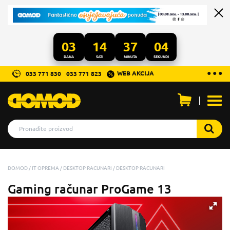
03
14
37
04
DANA
SATI
MINUTA
SEKUNDI
...
● ● ●
WEB AKCIJA
033 771 830
033 771 823
Otvo
men
DOMOD
IT OPREMA
DESKTOP RACUNARI
DESKTOP RACUNARI
Gaming računar ProGame 13