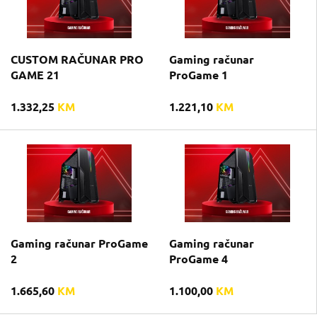
CUSTOM RAČUNAR PRO
Gaming računar
GAME 21
ProGame 1
1.332,25
KM
1.221,10
KM
Gaming računar ProGame
Gaming računar
2
ProGame 4
1.665,60
KM
1.100,00
KM