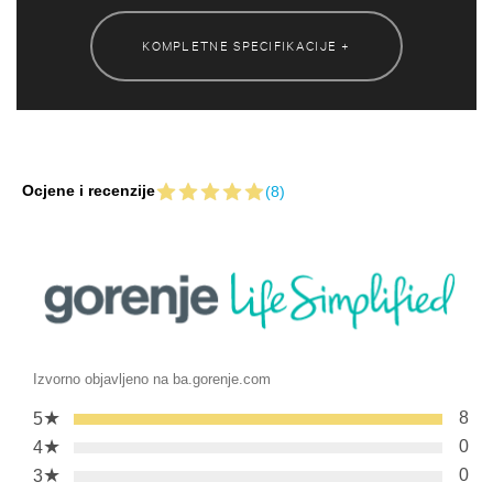
KOMPLETNE SPECIFIKACIJE +
Ocjene i recenzije
(8)
Izvorno objavljeno na ba.gorenje.com
★
8
5
★
0
4
★
0
3