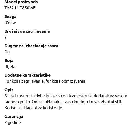
Model proizvoda
TA8211 T850WE
Snaga
850 w
Broj nivoa zagrijavanja
7
Dugme za izbacivanje tosta
Da
Boja
Bijela
Dodatne karakteristike
Funkcija zagrijavanja, funkcija odmrzavanja
Opis
Stilski tosteri za dvije kriske su odlican estetski dodatak na vasem
radnom pultu. Oni se uklapaju u vasu kuhinju i u vas zivotni stil.
Korisni su i lagani za koristenje.
Garancija
2 godine