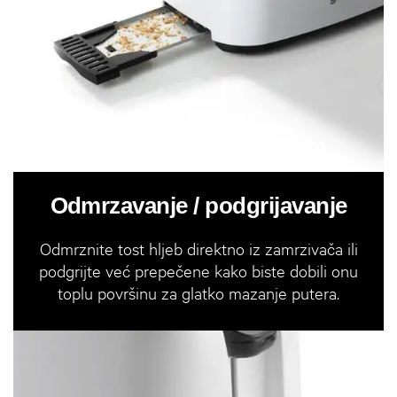
Odmrzavanje / podgrijavanje
Odmrznite tost hljeb direktno iz zamrzivača ili
podgrijte već prepečene kako biste dobili onu
toplu površinu za glatko mazanje putera.