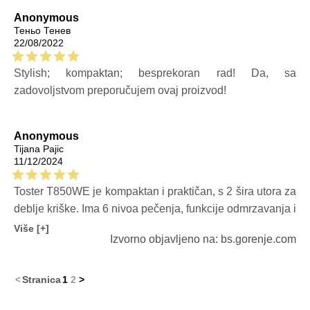
Anonymous
Теньо Тенев
22/08/2022
Stylish; kompaktan; besprekoran rad! Da, sa
zadovoljstvom preporučujem ovaj proizvod!
Anonymous
Tijana Pajic
11/12/2024
Toster T850WE je kompaktan i praktičan, s 2 šira utora za
deblje kriške. Ima 6 nivoa pečenja, funkcije odmrzavanja i
podgrijavanja te ladicu za mrvice za lako čišćenje.
Više [+]
Izvorno objavljeno na: bs.gorenje.com
Idealno je rješenje za svakodnevnu upotrebu. Jedina
mana je što nema opciju za tostiranje samo jedne strane
peciva, što može smetati korisnicima koji često
<
Stranica
1
2
>
pripremaju bagelse.Sve u svemu jako koristan u svome