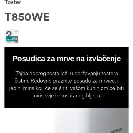
Toster
T850WE
Posudica za mrve na izvlačenje
Tajna dobrog tosta leži u održavanju tostera
čistim. Redovno praznite posudu za mrvice, i
jedini miris koji će se širiti vašom kuhinjom će biti
miris svježe tostiranog hljeba.