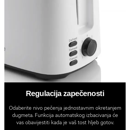
Regulacija zapečenosti
Odaberite nivo pečenja jednostavnim okretanjem
dugmeta. Funkcija automatskog izbacivanja će
vas obavijestiti kada je vaš tost hljeb gotov.