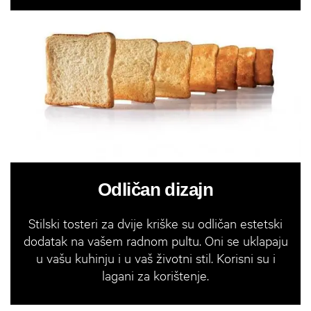
Odličan dizajn
Stilski tosteri za dvije kriške su odličan estetski
dodatak na vašem radnom pultu. Oni se uklapaju
u vašu kuhinju i u vaš životni stil. Korisni su i
lagani za korištenje.