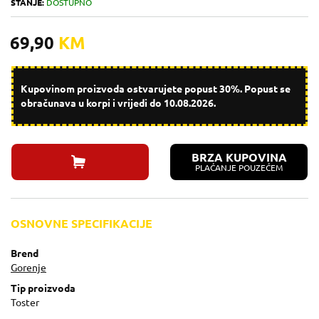
STANJE:
DOSTUPNO
69,90
KM
Kupovinom proizvoda ostvarujete popust 30%. Popust se
obračunava u korpi i vrijedi do 10.08.2026.
BRZA KUPOVINA
PLAĆANJE POUZEĆEM
OSNOVNE SPECIFIKACIJE
Brend
Gorenje
Tip proizvoda
Toster