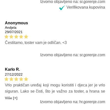
Izvorno objavljeno na: sr.gorenje.com
Verifikovana kupovina
Anonymous
Andjela
29/07/2021
Čestitamo, toster vam je odličan. <3
Izvorno objavljeno na: sr.gorenje.com
Karlo R.
27/12/2022
Vrlo praktičan uređaj koji mogu koristiti i djeca jer je vrlo
siguran. Lako se čisti, što je važno za toster, a hrana se
ne lijepi za uređaj. Modernog je dizajna. Dobar izbor!
Više [+]
Izvorno objavljeno na: hr.gorenje.com