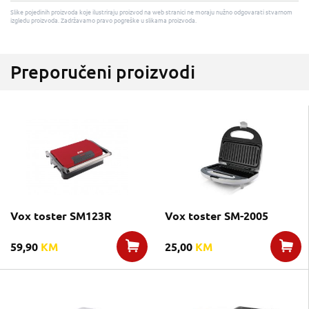
Slike pojedinih proizvoda koje ilustriraju proizvod na web stranici ne moraju nužno odgovarati stvarnom
izgledu proizvoda. Zadržavamo pravo pogreške u slikama proizvoda.
Preporučeni proizvodi
Vox toster SM123R
Vox toster SM-2005
59,90
KM
25,00
KM