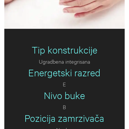
Tip konstrukcije
Ugradbena integrisana
Energetski razred
E
Nivo buke
B
Pozicija zamrzivača