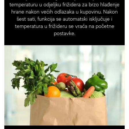
temperaturu u odjeljku frižidera za brzo hlađenje
hrane nakon većih odlazaka u kupovinu. Nakon
šest sati, funkcija se automatski isključuje i
temperatura u frižideru se vraća na početne
postavke.