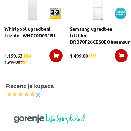
Whirlpool ugradbeni
Samsung ugradbeni
frižider WHC20D031B1
frižider
BRB70F26CES0EO#samsung
1.199,63
KM
1.499,00
KM
1.319,00
KM
Recenzije kupaca
(5)