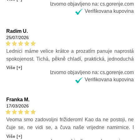
Izvorno objavljeno na: cs.gorenje.com
primjećujem kod kuće. Za sada radi besprijekorno i čini
Verifikovana kupovina
se dobro napravljenim. Očekujem da će NoFrost
tehnologija u budućnosti smanjiti ukupnu potrošnju.
Radim U.
25/07/2026
Lednici máme velice krátce a prozatím panuje naprostá
spokojenost. Tichá, pěkně chladí, praktická, jednoduchá
montáž.
Više [+]
Izvorno objavljeno na: cs.gorenje.com
Verifikovana kupovina
Franka M.
17/03/2026
Veoma smo zadovoljni frižiderom! Kao da ne postoji, ne
čuje se, ne vidi se, a čuva naše vrijedne namirnice. I
veliko je olakšanje što ga ne treba odmrzavati. Definitivno
Više [+]