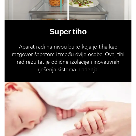
Super tiho
Aparat radi na nivou buke koja je tiha kao
razgovor šapatom između dvije osobe. Ovaj tihi
rad rezultat je odlične izolacije i inovativnih
rješenja sistema hlađenja.