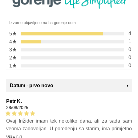
Izvorno objavljeno na ba.gorenje.com
★
4
5
★
1
4
★
0
3
★
0
2
★
0
1
Datum - prvo novo
Petr K.
28/08/2025
Ovaj frižider imam tek nekoliko dana, ali za sada sam
veoma zadovoljan. U poređenju sa starim, ima primjetno
manju potrošnju i iznenađujuće je tih, tako da ga jedva
Više [+]