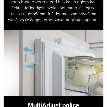
vrata budu otvorena pod bilo kojim uglom koji
želite. Jednodijelni izolacioni materijal koji se
nalazi u ugrađenim frižiderima i zamrzivačima
olakšava čišćenje i produžava radni vijek aparata.
MultiAdjust police