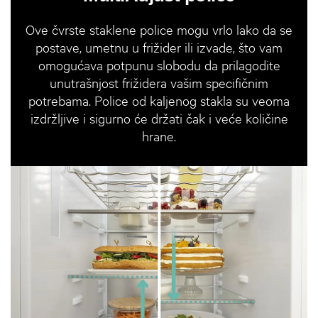
Ove čvrste staklene police mogu vrlo lako da se
postave, umetnu u frižider ili izvade, što vam
omogućava potpunu slobodu da prilagodite
unutrašnjost frižidera vašim specifičnim
potrebama. Police od kaljenog stakla su veoma
izdržljive i sigurno će držati čak i veće količine
hrane.