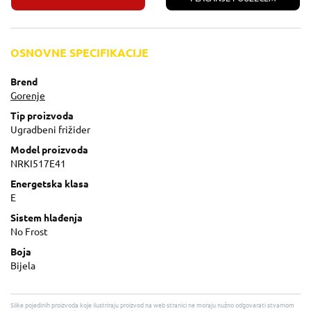
OSNOVNE SPECIFIKACIJE
Brend
Gorenje
Tip proizvoda
Ugradbeni frižider
Model proizvoda
NRKI517E41
Energetska klasa
E
Sistem hlađenja
No Frost
Boja
Bijela
Slike pojedinih proizvoda koje ilustriraju proizvod na web stranici ne moraju nužno odgovarati stvarnom