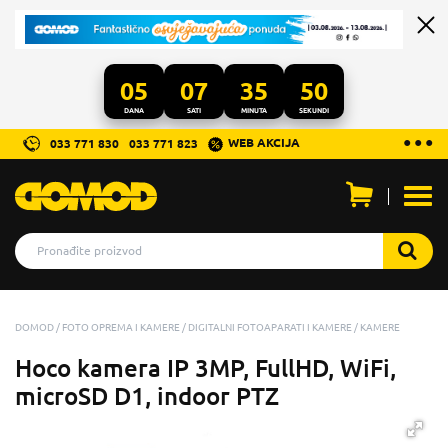
05
07
35
50
DANA
SATI
MINUTA
SEKUNDI
...
● ● ●
WEB AKCIJA
033 771 830
033 771 823
Otvo
men
DOMOD
FOTO OPREMA I KAMERE
DIGITALNI FOTOAPARATI I KAMERE
KAMERE
Hoco kamera IP 3MP, FullHD, WiFi,
microSD D1, indoor PTZ