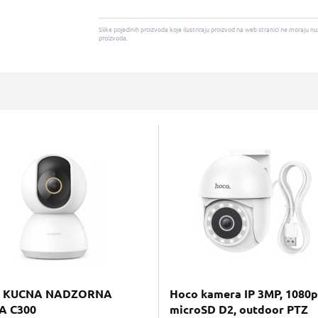
Slike pojedinih proizvoda koje ilustriraju proizvod na web stranici ne moraj
proizvoda.
I KUCNA NADZORNA
Hoco kamera IP 3MP, 1080p,
A C300
microSD D2, outdoor PTZ