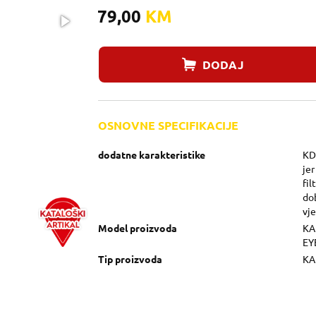
79,00
KM
DODAJ
OSNOVNE SPECIFIKACIJE
dodatne karakteristike
KD
jer
fil
dob
vje
Model proizvoda
KA
EY
Tip proizvoda
KA