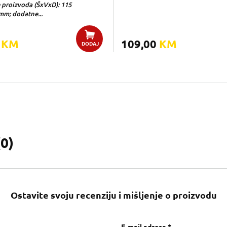
 proizvoda (ŠxVxD): 115
mm; dodatne...
0
KM
109,00
KM
DODAJ
(
0
)
Ostavite svoju recenziju i mišljenje o proizvodu