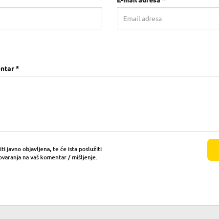
E-mail adresa *
ntar *
i javno objavljena, te će ista poslužiti
ovaranja na vaš komentar / mišljenje.