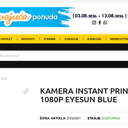
 OUTLET
NOVOSTI
O NAMA
LOKACIJE
KATALOZI
NEWSLETTE
MERE
KAMERA INSTANT PRIN
1080P EYESUN BLUE
ŠIFRA ARTIKLA:
EYS5081
STANJE:
DOSTUPNO