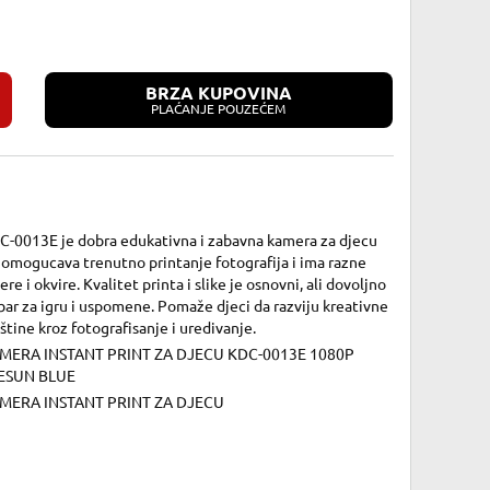
BRZA KUPOVINA
PLAĆANJE POUZEĆEM
C-0013E je dobra edukativna i zabavna kamera za djecu
 omogucava trenutno printanje fotografija i ima razne
tere i okvire. Kvalitet printa i slike je osnovni, ali dovoljno
ar za igru i uspomene. Pomaže djeci da razviju kreativne
štine kroz fotografisanje i uredivanje.
MERA INSTANT PRINT ZA DJECU KDC-0013E 1080P
ESUN BLUE
MERA INSTANT PRINT ZA DJECU