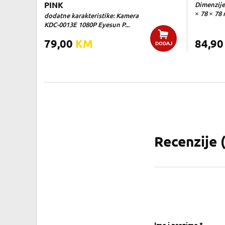
PINK
Dimenzije
× 78 × 78 
dodatne karakteristike: Kamera
KDC-0013E 1080P Eyesun P...
79,00
KM
84,9
DODAJ
Recenzije 