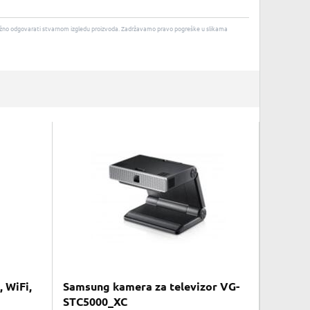
u nužno odgovarati stvarnom izgledu proizvoda. Zadržavamo pravo pogreške u slikama
 WiFi,
Samsung kamera za televizor VG-
STC5000_XC