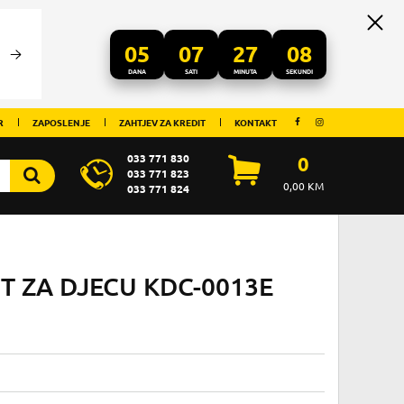
05
07
27
07
DANA
SATI
MINUTA
SEKUNDI
R
ZAPOSLENJE
ZAHTJEV ZA KREDIT
KONTAKT
033 771 830
0
033 771 823
0,00
KM
033 771 824
T ZA DJECU KDC-0013E