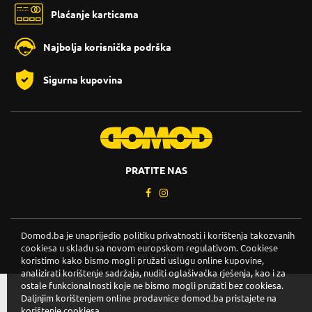
Plaćanje karticama
Najbolja korisnička podrška
Sigurna kupovina
PRATITE NAS
Domod.ba je unaprijedio politiku privatnosti i korištenja takozvanih
Copyright © 2026. DOMOD.
cookiesa u skladu sa novom europskom regulativom. Cookiese
Uslovi korištenja
.
koristimo kako bismo mogli pružati uslugu online kupovine,
analizirati korištenje sadržaja, nuditi oglašivačka rješenja, kao i za
ostale funkcionalnosti koje ne bismo mogli pružati bez cookiesa.
Daljnjim korištenjem online prodavnice domod.ba pristajete na
korištenje cookiesa.