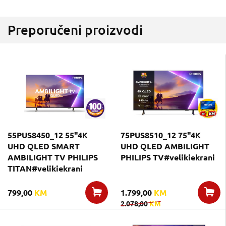
Preporučeni proizvodi
55PUS8450_12 55"4K
75PUS8510_12 75"4K
UHD QLED SMART
UHD QLED AMBILIGHT
AMBILIGHT TV PHILIPS
PHILIPS TV#velikiekrani
TITAN#velikiekrani
799,00
KM
1.799,00
KM
2.078,00
KM