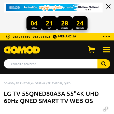
04
21
28
23
DANA
SATI
MINUTA
SEKUNDI
...
● ● ●
WEB AKCIJA
033 771 830
033 771 823
Otvo
men
DOMOD
TELEVIZORI, AV OPREMA
TELEVIZORI
QLED
LG TV 55QNED80A3A 55"4K UHD
60Hz QNED SMART TV WEB OS