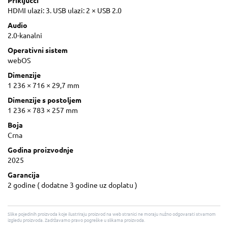
Priključci
HDMI ulazi: 3. USB ulazi: 2 × USB 2.0
Audio
2.0-kanalni
Operativni sistem
webOS
Dimenzije
1 236 × 716 × 29,7 mm
Dimenzije s postoljem
1 236 × 783 × 257 mm
Boja
Crna
Godina proizvodnje
2025
Garancija
2 godine ( dodatne 3 godine uz doplatu )
Slike pojedinih proizvoda koje ilustriraju proizvod na web stranici ne moraju nužno odgovarati stvarnom
izgledu proizvoda. Zadržavamo pravo pogreške u slikama proizvoda.