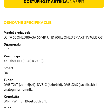
DOSTUPNOST ARTIKLA:
NA UPIT
OSNOVNE SPECIFIKACIJE
Model proizvoda
LG TV 55QNED80A3A 55"4K UHD 60Hz QNED SMART TV WEB OS
Dijagonala
55"
Rezolucija
4K Ultra HD (3840 × 2160)
Smart
Da
Tuner
DVB-T2/T (zemaljski), DVB-C (kabelski), DVB-S2/S (satelitski) i
analogni prijemnik.
Konekcija
Wi-Fi (WiFi5), Bluetooth 5.1.