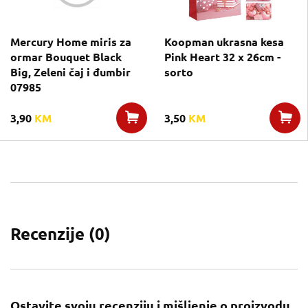
Mercury Home miris za
Koopman ukrasna kesa
ormar Bouquet Black
Pink Heart 32 x 26cm -
Big, Zeleni čaj i đumbir
sorto
07985
3,90
KM
3,50
KM
Recenzije (
0
)
Ostavite svoju recenziju i mišljenje o proizvodu