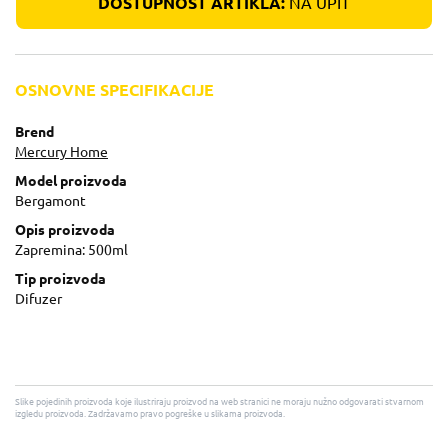
DOSTUPNOST ARTIKLA:
NA UPIT
OSNOVNE SPECIFIKACIJE
Brend
Mercury Home
Model proizvoda
Bergamont
Opis proizvoda
Zapremina: 500ml
Tip proizvoda
Difuzer
Slike pojedinih proizvoda koje ilustriraju proizvod na web stranici ne moraju nužno odgovarati stvarnom
izgledu proizvoda. Zadržavamo pravo pogreške u slikama proizvoda.