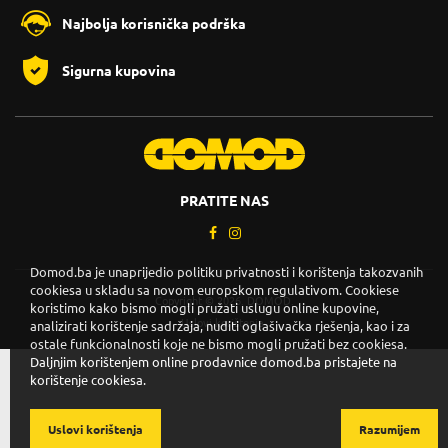
Najbolja korisnička podrška
Sigurna kupovina
PRATITE NAS
Domod.ba je unaprijedio politiku privatnosti i korištenja takozvanih
cookiesa u skladu sa novom europskom regulativom. Cookiese
Copyright © 2026. DOMOD.
koristimo kako bismo mogli pružati uslugu online kupovine,
Uslovi korištenja
.
analizirati korištenje sadržaja, nuditi oglašivačka rješenja, kao i za
ostale funkcionalnosti koje ne bismo mogli pružati bez cookiesa.
Daljnjim korištenjem online prodavnice domod.ba pristajete na
korištenje cookiesa.
Uslovi korištenja
Razumijem