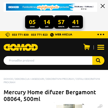
05
14
57
41
DANA
SATI
MINUTA
SEKUNDI
...
● ● ●
WEB AKCIJA
033 771 830
033 771 823
Otvo
men
DOMOD
DEKORACIJA I AKSESOARI
DEKORATIVNI PROGRAM
OSTALI DEKORATIVNI
PROGRAM
Mercury Home difuzer Bergamont
08064, 500ml