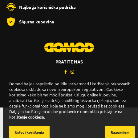
Najbolja korisnička podrška
Sigurna kupovina
PRATITE NAS
Domod.ba je unaprijedio politiku privatnosti i korištenja takozvanih
cookiesa u skladu sa novom europskom regulativom. Cookiese
Copyright © 2026. DOMOD.
koristimo kako bismo mogli pružati uslugu online kupovine,
Uslovi korištenja
.
analizirati korištenje sadržaja, nuditi oglašivačka rješenja, kao i za
ostale funkcionalnosti koje ne bismo mogli pružati bez cookiesa.
Daljnjim korištenjem online prodavnice domod.ba pristajete na
korištenje cookiesa.
Uslovi korištenja
Razumijem