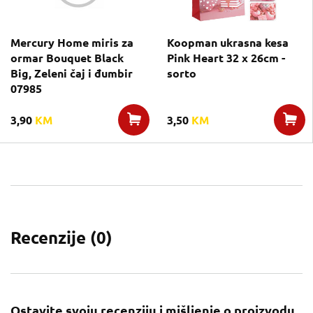
Mercury Home miris za
Koopman ukrasna kesa
ormar Bouquet Black
Pink Heart 32 x 26cm -
Big, Zeleni čaj i đumbir
sorto
07985
3,90
KM
3,50
KM
Recenzije (
0
)
Ostavite svoju recenziju i mišljenje o proizvodu