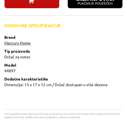
PLAĆANJE POUZEĆEM
OSNOVNE SPECIFIKACIJE
Brend
Mercury Home
Tip proizvoda
Držač za notes
Model
44897
Dodatne karakteristike
Dimenzije: 13 x 17 x 12 cm / Držač dostupan u više dezena
Slike pojedinih proizvoda koje ilustriraju proizvod na web stranici ne moraju nužno odgovarati stvarnom
izgledu proizvoda. Zadržavamo pravo pogreške u slikama proizvoda.