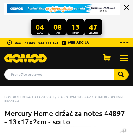
04
08
13
47
DANA
SATI
MINUTA
SEKUNDI
...
● ● ●
WEB AKCIJA
033 771 830
033 771 823
Otvo
men
DOMOD
DEKORACIJA I AKSESOARI
DEKORATIVNI PROGRAM
OSTALI DEKORATIVNI
PROGRAM
Mercury Home držač za notes 44897
- 13x17x2cm - sorto