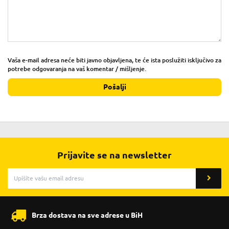
Vaša e-mail adresa neće biti javno objavljena, te će ista poslužiti isključivo za
potrebe odgovaranja na vaš komentar / mišljenje.
Pošalji
Prijavite se na newsletter
Brza dostava na sve adrese u BiH