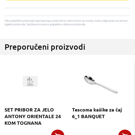
Slike pojedinih proizvoda koje ilustriraju proizvod na web stranici ne moraju nužno odgovarati stvarnom
izgledu proizvoda. Zadržavamo pravo pogreške u slikama proizvoda.
Preporučeni proizvodi
SET PRIBOR ZA JELO
Tescoma kašike za čaj
ANTONY ORIENTALE 24
6_1 BANQUET
KOM TOGNANA