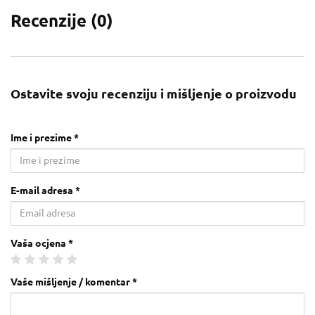
Recenzije (
0
)
Ostavite svoju recenziju i mišljenje o proizvodu
Ime i prezime *
E-mail adresa *
Vaša ocjena *
Vaše mišljenje / komentar *