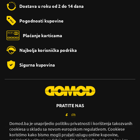
Dostava u roku od 2 do 14 dana
Pogodnosti kupovine
Plaćanje karticama
Najbolja korisnička podrška
Sigurna kupovina
PRATITE NAS
Domod.ba je unaprijedio politiku privatnosti i korištenja takozvanih
cookiesa u skladu sa novom europskom regulativom. Cookiese
koristimo kako bismo mogli pružati uslugu online kupovine,
Copyright © 2026. DOMOD.