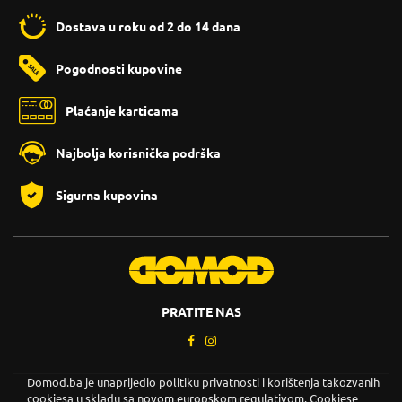
Dostava u roku od 2 do 14 dana
Pogodnosti kupovine
Plaćanje karticama
Najbolja korisnička podrška
Sigurna kupovina
PRATITE NAS
Domod.ba je unaprijedio politiku privatnosti i korištenja takozvanih
cookiesa u skladu sa novom europskom regulativom. Cookiese
Copyright © 2026. DOMOD.