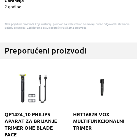
Garancija
2 godine
Slike pojedinih proizvoda koje ilustriraju proizvod na web stranici ne moraju nužno odgovarati stvarnom
izgledu proizvoda. Zadržavamo pravo pogreške u slikama proizvoda.
Preporučeni proizvodi
QP1424_10 PHILIPS
HRT1682B VOX
APARAT ZA BRIJANJE
MULTIFUNKCIONALNI
TRIMER ONE BLADE
TRIMER
FACE