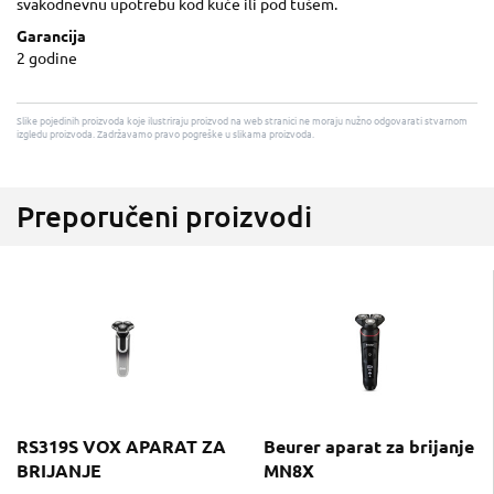
svakodnevnu upotrebu kod kuće ili pod tušem.
Garancija
2 godine
Slike pojedinih proizvoda koje ilustriraju proizvod na web stranici ne moraju nužno odgovarati stvarnom
izgledu proizvoda. Zadržavamo pravo pogreške u slikama proizvoda.
Preporučeni proizvodi
RS319S VOX APARAT ZA
Beurer aparat za brijanje
BRIJANJE
MN8X