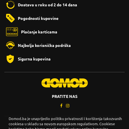
Dostava u roku od 2 do 14 dana
Pogodnosti kupovine
Plaćanje karticama
Najbolja korisnička podrška
Sigurna kupovina
PRATITE NAS
Domod.ba je unaprijedio politiku privatnosti i korištenja takozvanih
cookiesa u skladu sa novom europskom regulativom. Cookiese
Copyright © 2026. DOMOD.