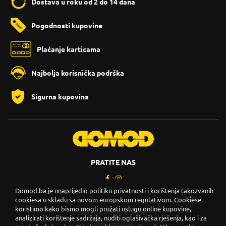
Dostava u roku od 2 do 14 dana
Pogodnosti kupovine
Plaćanje karticama
Najbolja korisnička podrška
Sigurna kupovina
PRATITE NAS
Domod.ba je unaprijedio politiku privatnosti i korištenja takozvanih
cookiesa u skladu sa novom europskom regulativom. Cookiese
koristimo kako bismo mogli pružati uslugu online kupovine,
Copyright © 2026. DOMOD.
analizirati korištenje sadržaja, nuditi oglašivačka rješenja, kao i za
Uslovi korištenja
.