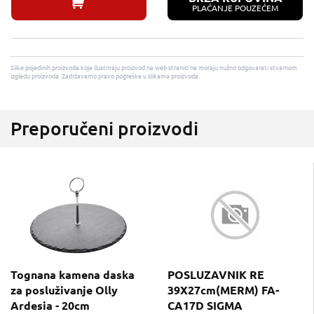
PLAĆANJE POUZEĆEM
Slike pojedinih proizvoda koje ilustriraju proizvod na web stranici ne moraju nužno odgovarati stvarnom
izgledu proizvoda. Zadržavamo pravo pogreške u slikama proizvoda.
Preporučeni proizvodi
Tognana kamena daska
POSLUZAVNIK RE
za posluživanje Olly
39X27cm(MERM) FA-
Ardesia - 20cm
CA17D SIGMA