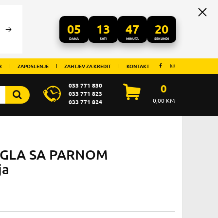
05
13
47
19
DANA
SATI
MINUTA
SEKUNDI
R
ZAPOSLENJE
ZAHTJEV ZA KREDIT
KONTAKT
033 771 830
0
033 771 823
0,00
KM
033 771 824
PEGLA SA PARNOM
ja