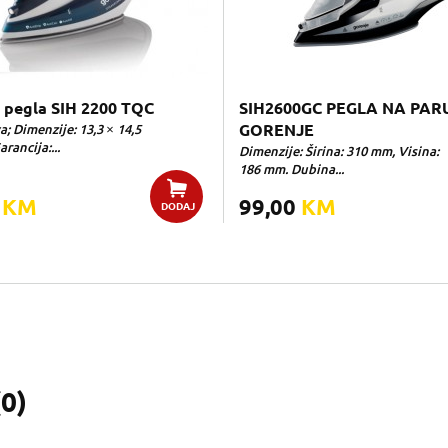
 pegla SIH 2200 TQC
SIH2600GC PEGLA NA PAR
a; Dimenzije: 13,3 × 14,5
GORENJE
rancija:...
Dimenzije: Širina: 310 mm, Visina:
186 mm. Dubina...
0
KM
99,00
KM
DODAJ
(
0
)