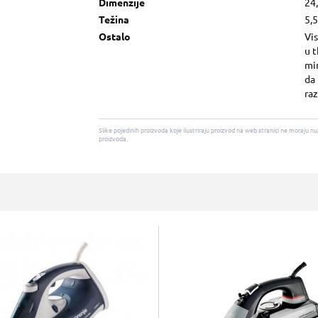
Dimenzije
24,
Težina
5,5
Ostalo
Vis
u t
min
da
raz
Slike pojedinih proizvoda koje ilustriraju proizvod na web stranici ne moraj
proizvoda.