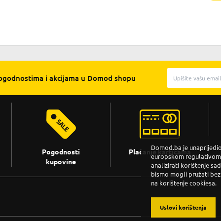
pogodnostima i akcijama u Domod shopu
Domod.ba je unaprijedio 
Pogodnosti
Plaćanje karticama
europskom regulativom. 
kupovine
analizirati korištenje sa
bismo mogli pružati bez
na korištenje cookiesa.
Uslovi korištenja