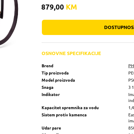
879,00
KM
DOSTUPNOST
OSNOVNE SPECIFIKACIJE
Brend
PH
Tip proizvoda
PE
Model proizvoda
PS
Snaga
3 
Indikator
Ima
ind
Kapacitet spremnika za vodu
1,4
Sistem protiv kamenca
Ea
ima
Udar pare
850