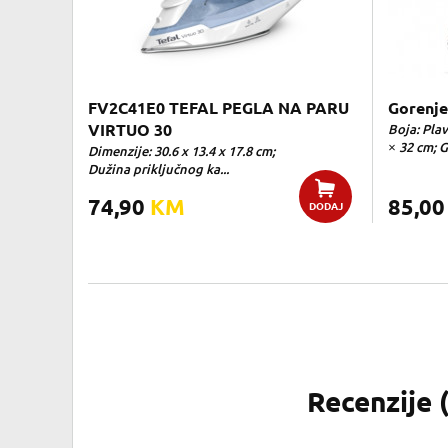
FV2C41E0 TEFAL PEGLA NA PARU
Gorenje
VIRTUO 30
Boja: Plav
× 32 cm; Ga
Dimenzije: 30.6 x 13.4 x 17.8 cm;
Dužina priključnog ka...
74,90
KM
85,0
DODAJ
Recenzije 