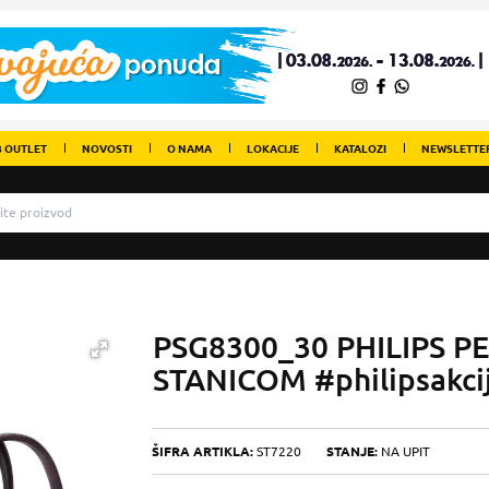
 OUTLET
NOVOSTI
O NAMA
LOKACIJE
KATALOZI
NEWSLETTE
PSG8300_30 PHILIPS 
STANICOM #philipsakci
ŠIFRA ARTIKLA:
ST7220
STANJE:
NA UPIT