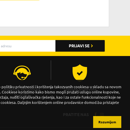
PRIJAVI SE
politiku privatnosti i korištenja takozvanih cookiesa u skladu sa novom
Najbolja korisnička
Sigurna kupovina
Cookiese koristimo kako bismo mogli pružati uslugu online kupovine,
podrška
držaja, nuditi oglašivačka rješenja, kao i za ostale funkcionalnosti koje ne
 cookiesa. Daljnjim korištenjem online prodavnice domod.ba pristajete
PRATITE NAS
Razumijem