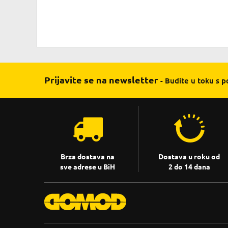
Prijavite se na newsletter
- Budite u toku s 
Brza dostava na
Dostava u roku od
sve adrese u BiH
2 do 14 dana