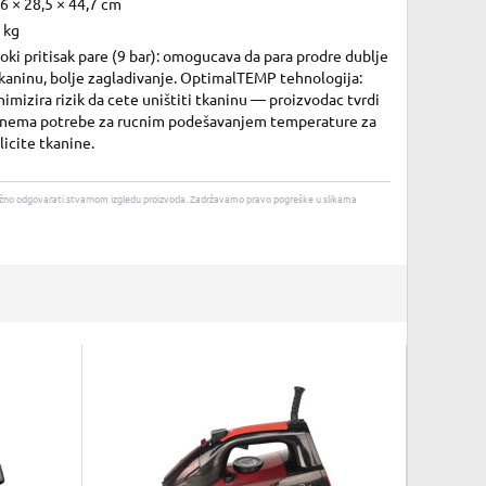
6 × 28,5 × 44,7 cm
 kg
oki pritisak pare (9 bar): omogucava da para prodre dublje
kaninu, bolje zagladivanje. OptimalTEMP tehnologija:
imizira rizik da cete uništiti tkaninu — proizvodac tvrdi
 nema potrebe za rucnim podešavanjem temperature za
licite tkanine.
u nužno odgovarati stvarnom izgledu proizvoda. Zadržavamo pravo pogreške u slikama