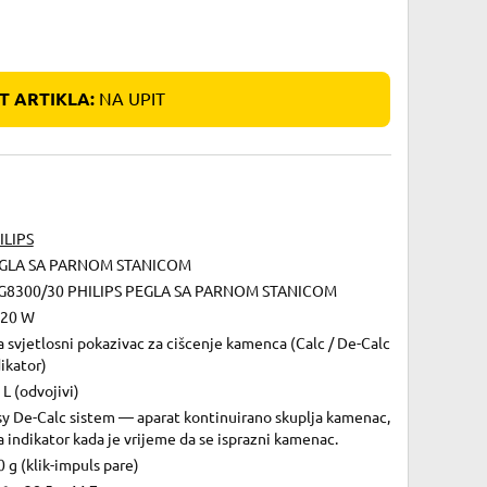
 ARTIKLA:
NA UPIT
ILIPS
GLA SA PARNOM STANICOM
G8300/30 PHILIPS PEGLA SA PARNOM STANICOM
120 W
 svjetlosni pokazivac za cišcenje kamenca (Calc / De-Calc
ikator)
 L (odvojivi)
sy De-Calc sistem — aparat kontinuirano skuplja kamenac,
 indikator kada je vrijeme da se isprazni kamenac.
 g (klik-impuls pare)