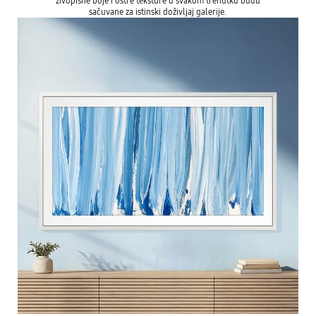
živopisne boje i oštre teksture u svakom trenutku budu
sačuvane za istinski doživljaj galerije.