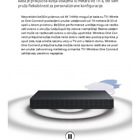
kada je priključna kutija udaljena 10 metara od TV-a, što vam
pruža fleksibilnost za personalizirane konfiguracije.
Neprekidni bežični prijenos od 4K 144Hz moguć je kada su TV i Wirele
ss One Connect postavljeni unutar udaljenosti od 10 metara (ili 33 st
ope) u istom prostoru. Bežične performanse uređaja mogu se razliko
vati ovisno o okružju (uključujući tip zidova i namještaj). Radna udaljen
ost može se razlikovati ovisno o okružju upotrebe. Wireless One Con
nect priključna kutija možda neće dobro raditi ako postoji prepreka, p
oput zida, koja ometa njezinu vezu s TV-om u Vašem domu. Wireless
One Connect priključna kutija možda neće ispravno raditi ako se post
avi unutar zatvorenog metalnog ormarića. TV i Wireless One Connect
zahtijevaju zasebno napajanje.