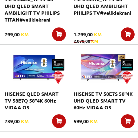
UHD QLED SMART
UHD QLED AMBILIGHT
AMBILIGHT TV PHILIPS
PHILIPS TV#velikiekrani
TITAN#velikiekrani
799,00
KM
1.799,00
KM
2.078,00
KM
HISENSE QLED SMART
HISENSE TV 50E7S 50"4K
TV 58E7Q 58"4K 60Hz
UHD QLED SMART TV
VIDAA OS
60Hz VIDAA OS
739,00
KM
599,00
KM