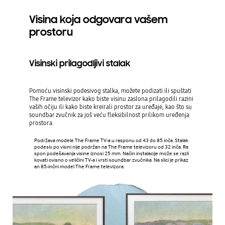
Visina koja odgovara vašem
prostoru
Visinski prilagodljivi stalak
Pomoću visinski podesivog stalka, možete podizati ili spuštati
The Frame televizor kako biste visinu zaslona prilagodili razini
vaših očiju ili kako biste kreirali prostor za uređaje, kao što su
soundbar zvučnik za još veću fleksibilnost prilikom uređenja
prostora.
Podržava modele The Frame TV-a u rasponu od 43 do 85 inča. Stalak
podesiv po visini nije podržan na The Frame televizoru od 32 inča. Ra
spon podešavanja visine iznosi 25 mm. Način instalacije može se razli
kovati ovisno o veličini TV-a i vrsti soundbar zvučnika. Na slici je prikaz
an 85-inčni model The Frame televizora.