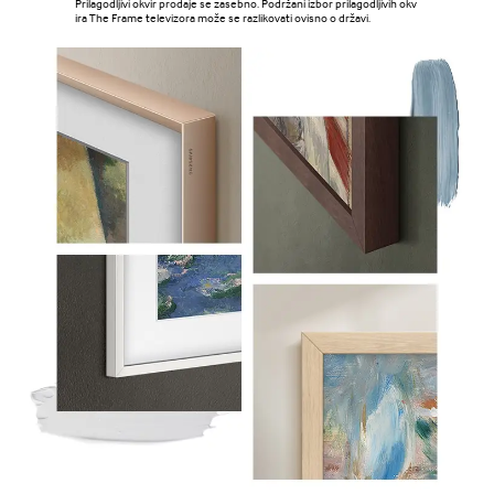
Prilagodljivi okvir prodaje se zasebno. Podržani izbor prilagodljivih okv
ira The Frame televizora može se razlikovati ovisno o državi.