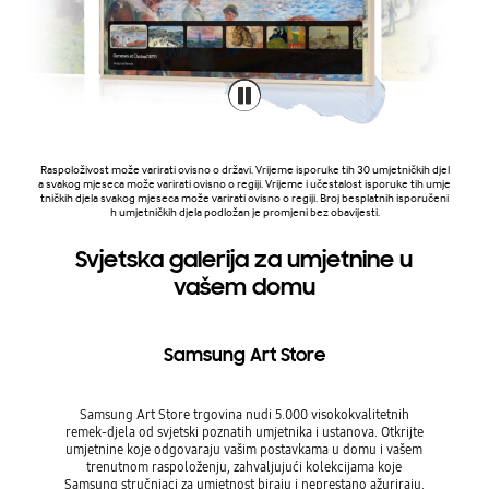
Raspoloživost može varirati ovisno o državi. Vrijeme isporuke tih 30 umjetničkih djel
a svakog mjeseca može varirati ovisno o regiji. Vrijeme i učestalost isporuke tih umje
tničkih djela svakog mjeseca može varirati ovisno o regiji. Broj besplatnih isporučeni
h umjetničkih djela podložan je promjeni bez obavijesti.
Svjetska galerija za umjetnine u
vašem domu
Samsung Art Store
Samsung Art Store trgovina nudi 5.000 visokokvalitetnih
remek-djela od svjetski poznatih umjetnika i ustanova. Otkrijte
umjetnine koje odgovaraju vašim postavkama u domu i vašem
trenutnom raspoloženju, zahvaljujući kolekcijama koje
Samsung stručnjaci za umjetnost biraju i neprestano ažuriraju.