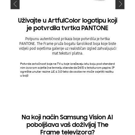
Uživajte u ArtfulColor logotipu koji
je potvrdila tvrtka PANTONE
SolarCel
njegov
Potpunu autentičnost prikaza boje potvrdila je tvrtka
baterija
PANTONE. The Frame pruža bogatu šarolikost boja koje biste
zahva
vidjeli pod svjetlima galerije uz realističan izgled zahvaljujući
mat teksturi platna.
Dizajn i 
Potvrda za točnost boja na TV-u koje izražavaju istu boju pod standard
se razlik
nim izvorom svjetla (na temelju standarda D65) s teksturom papira. (P
e se prek
ogreška unutar razine ΔΕ ≤ 3,0 tako da osoba ne može osjetiti razliku
ste napun
u boji)
upravljač
a u dnevn
ozora, gdj
og upravl
o biste pr
a izborni
energije 
Na koji način Samsung Vision AI
poboljšava vaš doživljaj The
Frame televizora?