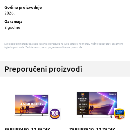
Godina proizvodnje
2026.
Garancija
2 godine
Slike pojedinih proizvoda koje ilustriraju proizvod na web stranici ne moraju nužno odgovarati stvarnom
izgledu proizvoda. Zadržavamo pravo pogreške u slikama proizvoda.
Preporučeni proizvodi
55PUS8450_12 55"4K
75PUS8510_12 75"4K