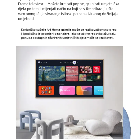
Frame televizoru. Možete kreirati popise, grupirati umjetnička
djela po temi i mijenjati način na koji se slike prikazuju, što
vam omogućuje stvaranje istinski personaliziranog doživljaja
umjetnosti.
Korisničko sučelje Art Home galerije može se razlikovati ovisno o regi
ji i podložno je promjeni bez najave. Iako se zbirke redovito ažuriraju,
ponuda dostupnih ažuriranih umjetničkih djela može se razlikovati.