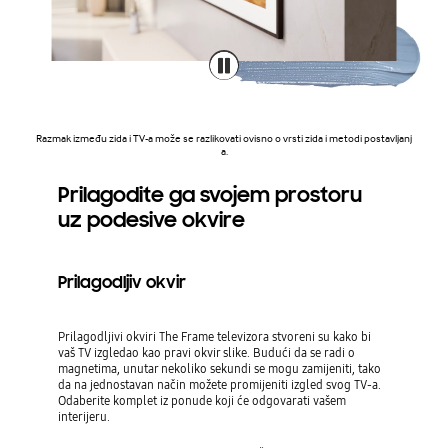
Razmak između zida i TV-a može se razlikovati ovisno o vrsti zida i metodi postavljanj
a.
Prilagodite ga svojem prostoru
uz podesive okvire
Prilagodljiv okvir
Prilagodljivi okviri The Frame televizora stvoreni su kako bi
vaš TV izgledao kao pravi okvir slike. Budući da se radi o
magnetima, unutar nekoliko sekundi se mogu zamijeniti, tako
da na jednostavan način možete promijeniti izgled svog TV-a.
Odaberite komplet iz ponude koji će odgovarati vašem
interijeru.