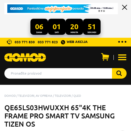
06
01
20
49
DANA
SATI
MINUTA
SEKUNDI
...
● ● ●
WEB AKCIJA
033 771 830
033 771 823
Otvo
men
DOMOD
TELEVIZORI, AV OPREMA
TELEVIZORI
QLED
QE65LS03HWUXXH 65"4K THE
FRAME PRO SMART TV SAMSUNG
TIZEN OS