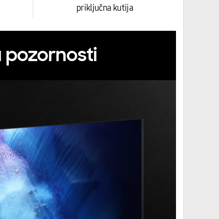
priključna kutija
u pozornosti