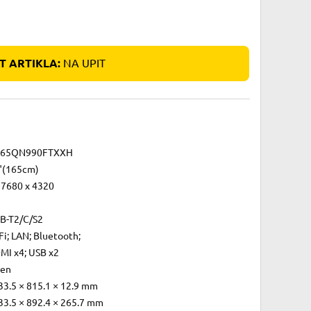
 ARTIKLA:
NA UPIT
65QN990FTXXH
"(165cm)
 7680 x 4320
B-T2/C/S2
i; LAN; Bluetooth;
MI x4; USB x2
zen
33.5 × 815.1 × 12.9 mm
33.5 × 892.4 × 265.7 mm