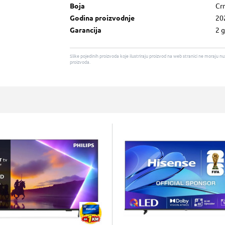
Boja
Cr
Godina proizvodnje
20
Garancija
2 
Slike pojedinih proizvoda koje ilustriraju proizvod na web stranici ne moraj
proizvoda.