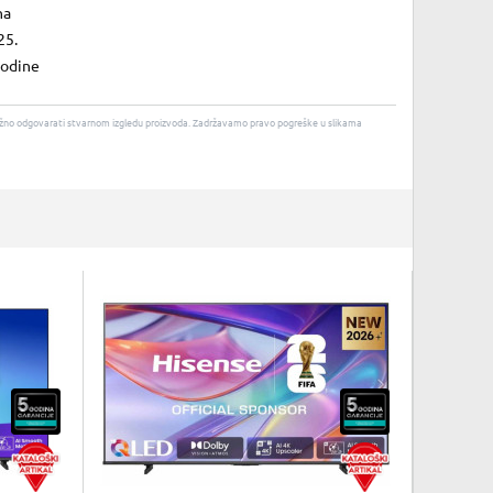
na
25.
godine
u nužno odgovarati stvarnom izgledu proizvoda. Zadržavamo pravo pogreške u slikama