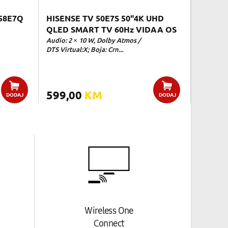
58E7Q
HISENSE TV 50E7S 50"4K UHD
QLED SMART TV 60Hz VIDAA OS
Audio: 2 × 10 W, Dolby Atmos /
DTS Virtual:X; Boja: Crn...
599,00
KM
DODAJ
DODAJ
Wireless One
Connect