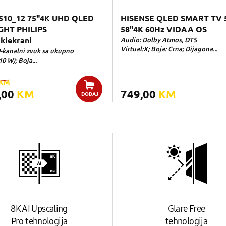
510_12 75"4K UHD QLED
HISENSE QLED SMART TV 
GHT PHILIPS
58"4K 60Hz VIDAA OS
kiekrani
Audio: Dolby Atmos, DTS
Virtual:X; Boja: Crna; Dijagona...
0-kanalni zvuk sa ukupno
10 W); Boja...
KM
,00
KM
749,00
KM
DODAJ
8K AI Upscaling
Glare Free
Pro tehnologija
tehnologija