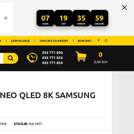
07
19
35
58
DANA
SATI
MINUTA
SEKUNDI
R
ZAPOSLENJE
ZAHTJEV ZA KREDIT
KONTAKT
033 771 830
0
033 771 823
0,00
KM
033 771 824
 NEO QLED 8K SAMSUNG
DINE
STANJE:
NA UPIT