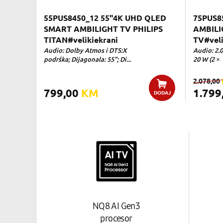
55PUS8450_12 55"4K UHD QLED
75PUS8
SMART AMBILIGHT TV PHILIPS
AMBILI
TITAN#velikiekrani
TV#veli
Audio: Dolby Atmos i DTS:X
Audio: 2.
podrška; Dijagonala: 55"; Di...
20 W (2 × 
2.078,00
799,00
KM
1.799
DODAJ
NQ8 AI Gen3
procesor