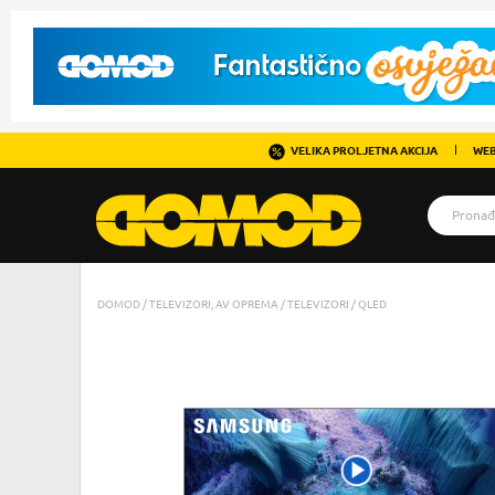
VELIKA PROLJETNA AKCIJA
WEB
DOMOD
TELEVIZORI, AV OPREMA
TELEVIZORI
QLED