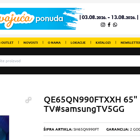
 OUTLET
NOVOSTI
O NAMA
LOKACIJE
KATALOZI
NEWSLETTE
QE65QN990FTXXH 65"
TV#samsungTV5GG
ŠIFRA ARTIKLA:
SM65QN990FT
GARANCIJA:
2 GO