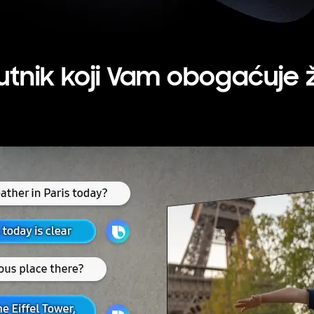
utnik koji Vam obogaćuje ž