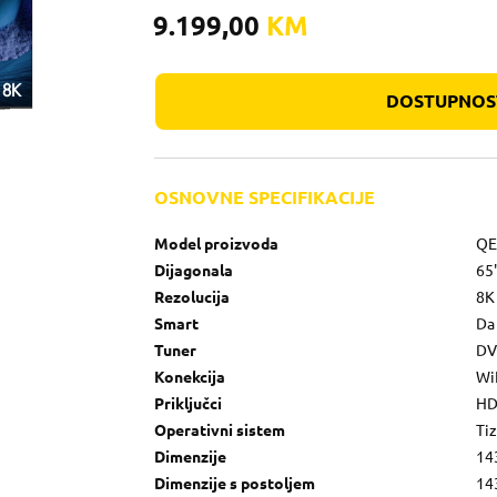
9.199,00
KM
DOSTUPNOST
OSNOVNE SPECIFIKACIJE
Model proizvoda
QE
Dijagonala
65
Rezolucija
8K
Smart
Da
Tuner
DV
Konekcija
WiF
Priključci
HD
Operativni sistem
Ti
Dimenzije
14
Dimenzije s postoljem
14