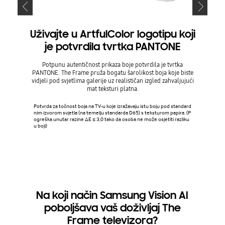
Uživajte u ArtfulColor logotipu koji
je potvrdila tvrtka PANTONE
SolarCel
njegov
Potpunu autentičnost prikaza boje potvrdila je tvrtka
baterija
PANTONE. The Frame pruža bogatu šarolikost boja koje biste
zahva
vidjeli pod svjetlima galerije uz realističan izgled zahvaljujući
mat teksturi platna.
Dizajn i 
Potvrda za točnost boja na TV-u koje izražavaju istu boju pod standard
se razlik
nim izvorom svjetla (na temelju standarda D65) s teksturom papira. (P
e se prek
ogreška unutar razine ΔΕ ≤ 3,0 tako da osoba ne može osjetiti razliku
ste napun
u boji)
upravljač
a u dnevn
ozora, gdj
og upravl
o biste pr
a izborni
energije 
Na koji način Samsung Vision AI
poboljšava vaš doživljaj The
Frame televizora?