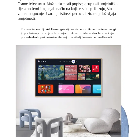
Frame televizoru. Možete kreirati popise, grupirati umjetnička
djela po temi i mijenjati način na koji se slike prikazuju, što
vam omogućuje stvaranje istinski personaliziranog doživljaja
umjetnosti.
Korisničko sučelje Art Home galerije može se razlikovati ovisno o regi
ji i podložno je promjeni bez najave. Iako se zbirke redovito ažuriraju,
ponuda dostupnih ažuriranih umjetničkih djela može se razlikovati.