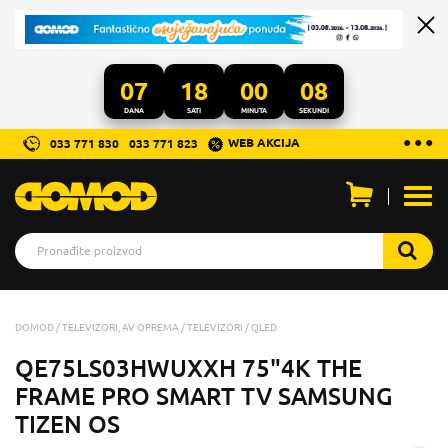
07
18
00
06
DANA
SATI
MINUTA
SEKUNDI
...
● ● ●
WEB AKCIJA
033 771 830
033 771 823
Otvo
men
DOMOD
TELEVIZORI, AV OPREMA
TELEVIZORI
QLED
QE75LS03HWUXXH 75"4K THE
FRAME PRO SMART TV SAMSUNG
TIZEN OS