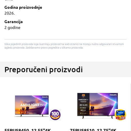
Godina proizvodnje
2026.
Garancija
2 godine
Slike pojedinih proizvoda koje ilustriraju proizvod na web stranici ne moraju nužno odgovarati stvarnom
izgledu proizvoda. Zadržavamo pravo pogreške u slikama proizvoda.
Preporučeni proizvodi
55PUS8450_12 55"4K
75PUS8510_12 75"4K