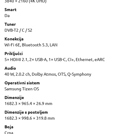
3840 × 2160 (4K UHD)
Smart
Da
Tuner
DVB-T2 / C / S2
Konekcija
Wi-Fi 6E, Bluetooth 5.3, LAN
Priključci
5× HDMI 2.1, 2× USB-A, 1× USB-C, CI+, Ethernet, eARC
Audio
40 W, 2.0.2 ch, Dolby Atmos, OTS, Q-Symphony
Operativni sistem
Samsung Tizen OS
Dimenzije
1682.3 × 965.4 × 26.9 mm
Dimenzije s postoljem
1682.3 × 998.6 × 319.8 mm
Boja
Crna