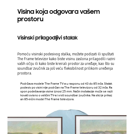
Visina koja odgovara vašem
prostoru
Visinski prilagodljivi stalak
Pomoću visinski podesivog stalka, možete podizati ili spuštati
The Frame televizor kako biste visinu zaslona prilagodili razini
vaših očiju ili kako biste kreirali prostor za uređaje, kao što su
soundbar zvučnik za još veću fleksibilnost prilikom uređenja
prostora.
Podržava modele The Frame TV-a u rasponu od 43 do 85 inča. Stalak
podesiv po visini nije podržan na The Frame televizoru od 32 inča. Ra
spon podešavanja visine iznosi 25 mm. Način instalacije može se razli
kovati ovisno o veličini TV-a i vrsti soundbar zvučnika. Na slici je prikaz
an 85-inčni model The Frame televizora.