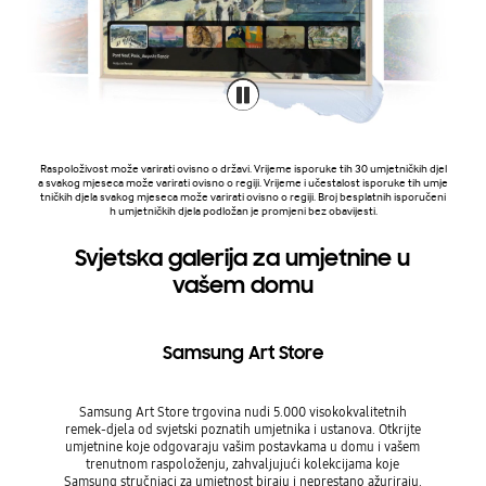
Raspoloživost može varirati ovisno o državi. Vrijeme isporuke tih 30 umjetničkih djel
a svakog mjeseca može varirati ovisno o regiji. Vrijeme i učestalost isporuke tih umje
tničkih djela svakog mjeseca može varirati ovisno o regiji. Broj besplatnih isporučeni
h umjetničkih djela podložan je promjeni bez obavijesti.
Svjetska galerija za umjetnine u
vašem domu
Samsung Art Store
Samsung Art Store trgovina nudi 5.000 visokokvalitetnih
remek-djela od svjetski poznatih umjetnika i ustanova. Otkrijte
umjetnine koje odgovaraju vašim postavkama u domu i vašem
trenutnom raspoloženju, zahvaljujući kolekcijama koje
Samsung stručnjaci za umjetnost biraju i neprestano ažuriraju.