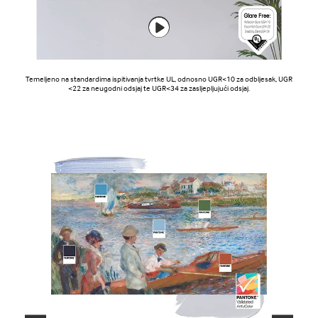
Temeljeno na standardima ispitivanja tvrtke UL, odnosno UGR<10 za odbljesak, UGR
<22 za neugodni odsjaj te UGR<34 za zasljepljujući odsjaj.