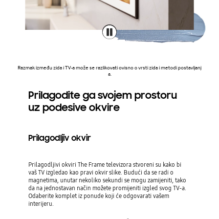
Razmak između zida i TV-a može se razlikovati ovisno o vrsti zida i metodi postavljanj
a.
Prilagodite ga svojem prostoru
uz podesive okvire
Prilagodljiv okvir
Prilagodljivi okviri The Frame televizora stvoreni su kako bi
vaš TV izgledao kao pravi okvir slike. Budući da se radi o
magnetima, unutar nekoliko sekundi se mogu zamijeniti, tako
da na jednostavan način možete promijeniti izgled svog TV-a.
Odaberite komplet iz ponude koji će odgovarati vašem
interijeru.