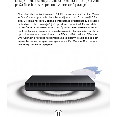
kada je priključna kutija udaljena 10 metara od TV-a, što vam
pruža fleksibilnost za personalizirane konfiguracije.
Neprekidni bežični prijenos od 4K 144Hz moguć je kada su TV i Wirele
ss One Connect postavljeni unutar udaljenosti od 10 metara (ili 33 st
ope) u istom prostoru. Bežične performanse uređaja mogu se razliko
vati ovisno o okružju (uključujući tip zidova i namještaj). Radna udaljen
ost može se razlikovati ovisno o okružju upotrebe. Wireless One Con
nect priključna kutija možda neće dobro raditi ako postoji prepreka, p
oput zida, koja ometa njezinu vezu s TV-om u Vašem domu. Wireless
One Connect priključna kutija možda neće ispravno raditi ako se post
avi unutar zatvorenog metalnog ormarića. TV i Wireless One Connect
zahtijevaju zasebno napajanje.