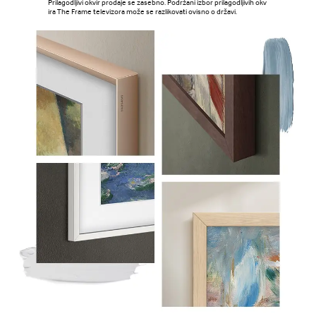
Prilagodljivi okvir prodaje se zasebno. Podržani izbor prilagodljivih okv
ira The Frame televizora može se razlikovati ovisno o državi.