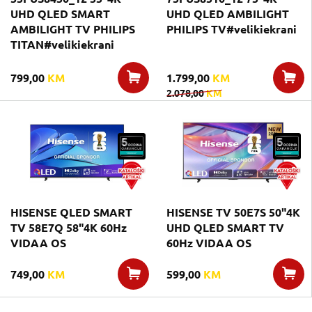
UHD QLED SMART
UHD QLED AMBILIGHT
AMBILIGHT TV PHILIPS
PHILIPS TV#velikiekrani
TITAN#velikiekrani
799,00
KM
1.799,00
KM
2.078,00
KM
HISENSE QLED SMART
HISENSE TV 50E7S 50"4K
TV 58E7Q 58"4K 60Hz
UHD QLED SMART TV
VIDAA OS
60Hz VIDAA OS
749,00
KM
599,00
KM