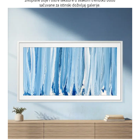
živopisne boje i oštre teksture u svakom trenutku budu
sačuvane za istinski doživljaj galerije.