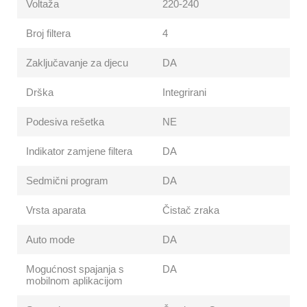
Voltaža
220-240
Broj filtera
4
Zaključavanje za djecu
DA
Drška
Integrirani
Podesiva rešetka
NE
Indikator zamjene filtera
DA
Sedmični program
DA
Vrsta aparata
Čistač zraka
Auto mode
DA
Mogućnost spajanja s
DA
mobilnom aplikacijom