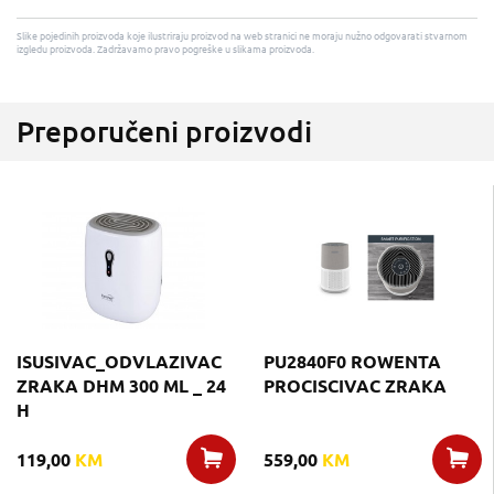
Slike pojedinih proizvoda koje ilustriraju proizvod na web stranici ne moraju nužno odgovarati stvarnom
izgledu proizvoda. Zadržavamo pravo pogreške u slikama proizvoda.
Preporučeni proizvodi
ISUSIVAC_ODVLAZIVAC
PU2840F0 ROWENTA
ZRAKA DHM 300 ML _ 24
PROCISCIVAC ZRAKA
H
119,00
KM
559,00
KM