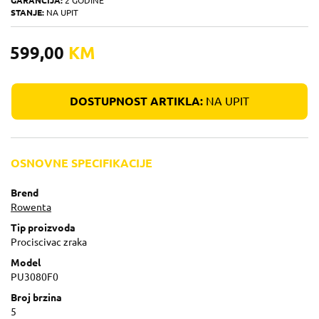
GARANCIJA:
2 GODINE
STANJE:
NA UPIT
599,00
KM
DOSTUPNOST ARTIKLA:
NA UPIT
OSNOVNE SPECIFIKACIJE
Brend
Rowenta
Tip proizvoda
Prociscivac zraka
Model
PU3080F0
Broj brzina
5