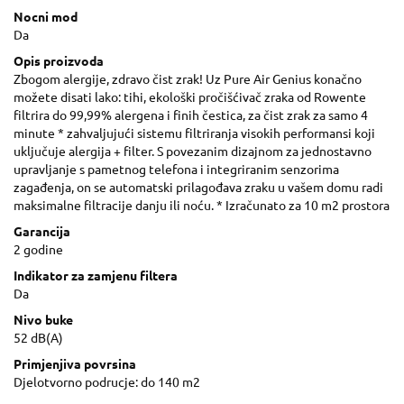
Nocni mod
Da
Opis proizvoda
Zbogom alergije, zdravo čist zrak! Uz Pure Air Genius konačno
možete disati lako: tihi, ekološki pročišćivač zraka od Rowente
filtrira do 99,99% alergena i finih čestica, za čist zrak za samo 4
minute * zahvaljujući sistemu filtriranja visokih performansi koji
uključuje alergija + filter. S povezanim dizajnom za jednostavno
upravljanje s pametnog telefona i integriranim senzorima
zagađenja, on se automatski prilagođava zraku u vašem domu radi
maksimalne filtracije danju ili noću. * Izračunato za 10 m2 prostora
Garancija
2 godine
Indikator za zamjenu filtera
Da
Nivo buke
52 dB(A)
Primjenjiva povrsina
Djelotvorno podrucje: do 140 m2