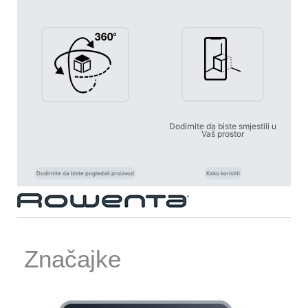
Dodirnite da biste smjestili u
Vaš prostor
Dodirnite da biste pogledali proizvod
Kako koristiti
Značajke