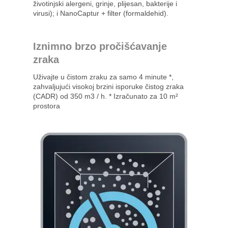
životinjski alergeni, grinje, plijesan, bakterije i
virusi); i NanoCaptur + filter (formaldehid).
Iznimno brzo pročišćavanje
zraka
Uživajte u čistom zraku za samo 4 minute *,
zahvaljujući visokoj brzini isporuke čistog zraka
(CADR) od 350 m3 / h. * Izračunato za 10 m²
prostora