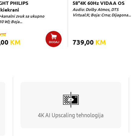
GHT PHILIPS
58"4K 60Hz VIDAA OS
kiekrani
Audio: Dolby Atmos, DTS
Virtual:X; Boja: Crna; Dijagona...
0-kanalni zvuk sa ukupno
10 W); Boja...
KM
,00
KM
739,00
KM
DODAJ
4K AI Upscaling tehnologija