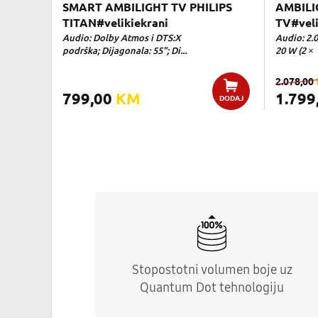
SMART AMBILIGHT TV PHILIPS
AMBILI
TITAN#velikiekrani
TV#veli
Audio: Dolby Atmos i DTS:X
Audio: 2.
podrška; Dijagonala: 55"; Di...
20 W (2 × 
2.078,00
799,00
KM
1.799
DODAJ
Stopostotni volumen boje uz
Quantum Dot tehnologiju