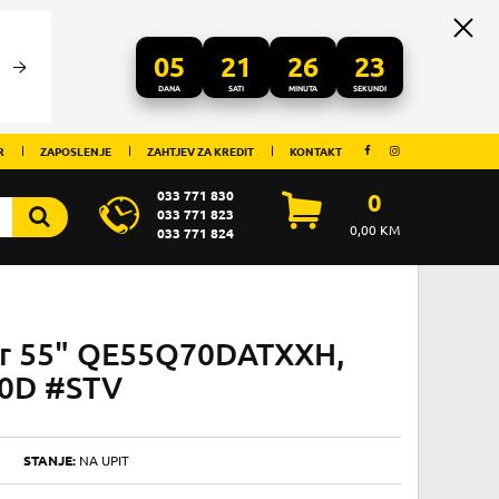
05
21
26
21
DANA
SATI
MINUTA
SEKUNDI
R
ZAPOSLENJE
ZAHTJEV ZA KREDIT
KONTAKT
033 771 830
0
033 771 823
0,00
KM
033 771 824
or 55" QE55Q70DATXXH,
70D #STV
STANJE:
NA UPIT