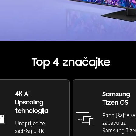
Top 4 značajke
4K AI
Samsung
Upscaling
Tizen OS
tehnologija
Poboljšajte sv
zabavu uz
Unaprijedite
Samsung Tize
sadržaj u 4K