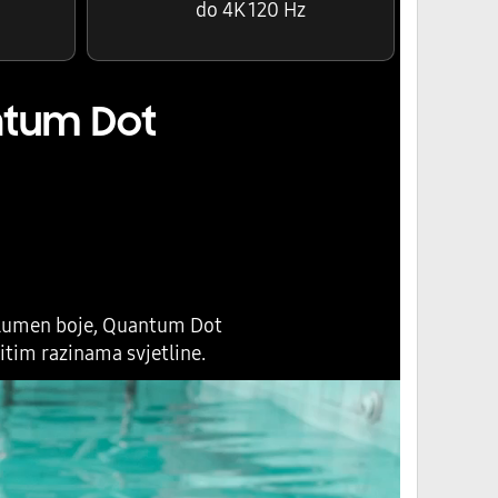
do 4K 120 Hz
ntum Dot
volumen boje, Quantum Dot
čitim razinama svjetline.