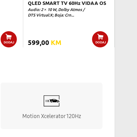
QLED SMART TV 60Hz VIDAA OS
Audio: 2 × 10 W, Dolby Atmos /
DTS Virtual:X; Boja: Crn...
599,00
KM
DODAJ
DODAJ
Motion Xcelerator 120Hz