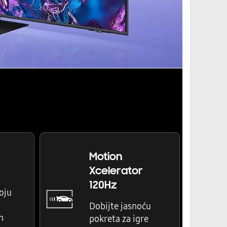
Motion
Xcelerator
120Hz
oju
Dobijte jasnoću
n
pokreta za igre