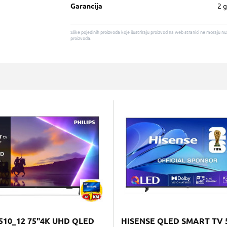
Garancija
2 
Slike pojedinih proizvoda koje ilustriraju proizvod na web stranici ne moraj
proizvoda.
510_12 75"4K UHD QLED
HISENSE QLED SMART TV 