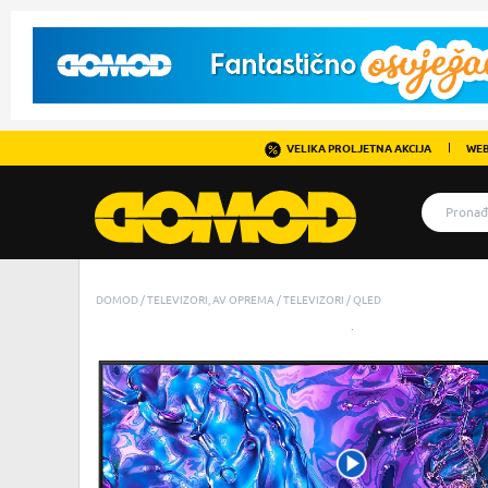
VELIKA PROLJETNA AKCIJA
WEB
DOMOD
TELEVIZORI, AV OPREMA
TELEVIZORI
QLED