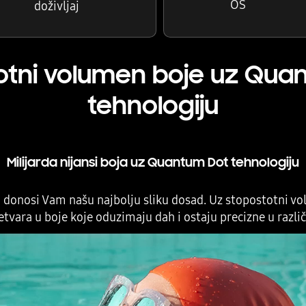
OS
doživljaj
otni volumen boje uz Qua
tehnologiju
Milijarda nijansi boja uz Quantum Dot tehnologiju
donosi Vam našu najbolju sliku dosad. Uz stopostotni 
etvara u boje koje oduzimaju dah i ostaju precizne u razli