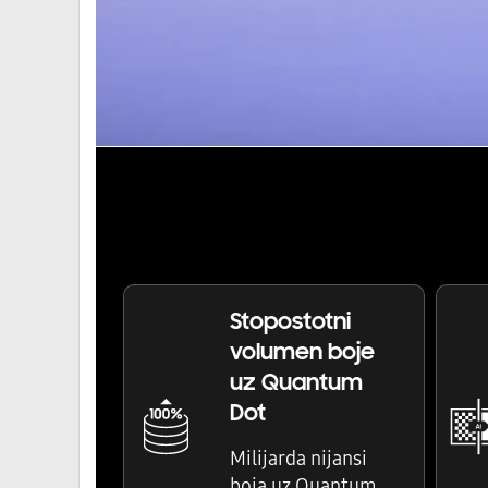
Stopostotni
volumen boje
uz Quantum
Dot
Milijarda nijansi
boja uz Quantum