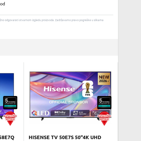
god
u nužno odgovarati stvarnom izgledu proizvoda. Zadržavamo pravo pogreške u slikama
58E7Q
HISENSE TV 50E7S 50"4K UHD