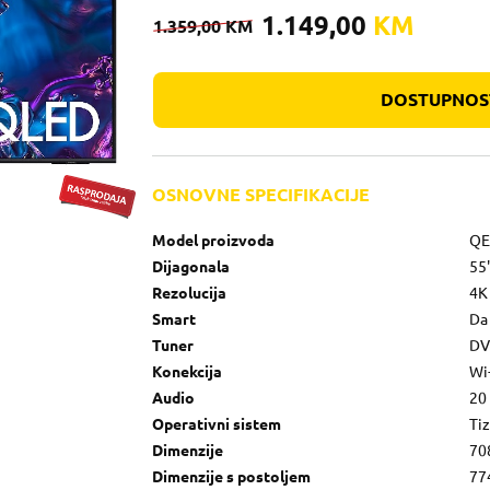
1.149,00
KM
1.359,00
KM
DOSTUPNOST
OSNOVNE SPECIFIKACIJE
Model proizvoda
QE
Dijagonala
55
Rezolucija
4K
Smart
Da
Tuner
DV
Konekcija
Wi-
Audio
20
Operativni sistem
Ti
Dimenzije
70
Dimenzije s postoljem
77