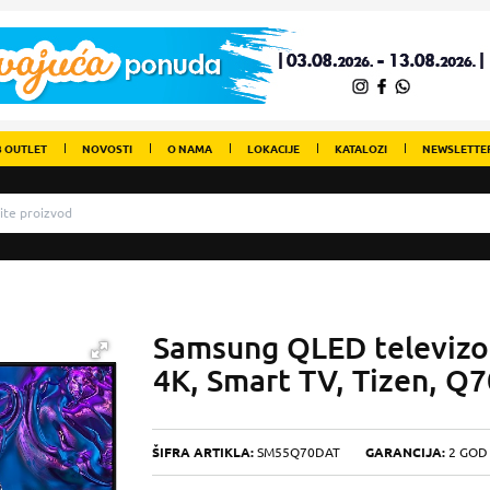
 OUTLET
NOVOSTI
O NAMA
LOKACIJE
KATALOZI
NEWSLETTE
Samsung QLED televiz
4K, Smart TV, Tizen, Q
ŠIFRA ARTIKLA:
SM55Q70DAT
GARANCIJA:
2 GOD